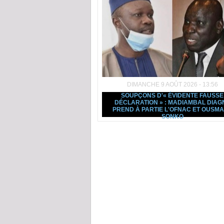
DIMANCHE 9 AOÛT 2026 - 13:56
SOUPÇONS D'« ÉVIDENTE FAUSSE
DÉCLARATION » : MADIAMBAL DIAG
PREND À PARTIE L'OFNAC ET OUSM
SONKO