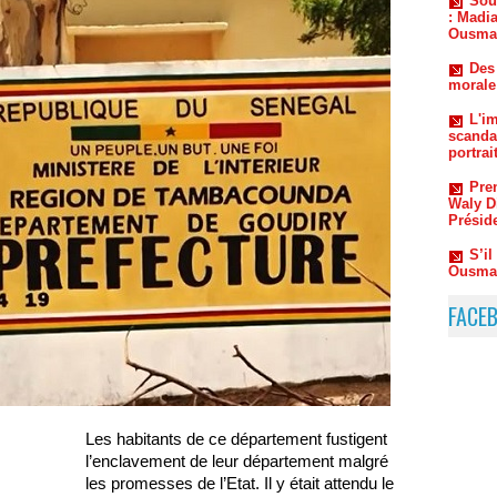
morale
L'im
scanda
portrai
Pre
Waly Di
Présid
S’i
Ousman
Rup
Mimi T
FACE
Les habitants de ce département fustigent
l’enclavement de leur département malgré
les promesses de l’Etat. Il y était attendu le