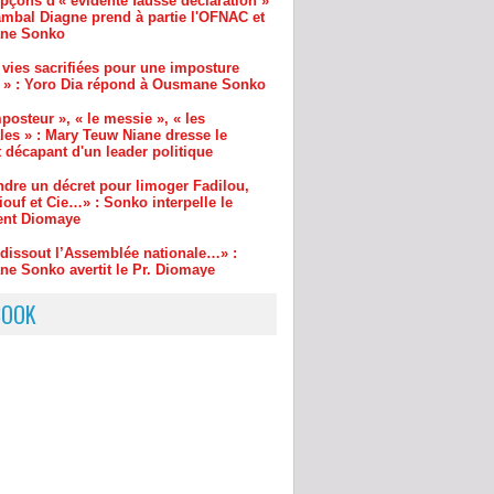
 » : Yoro Dia répond à Ousmane Sonko
posteur », « le messie », « les
les » : Mary Teuw Niane dresse le
t décapant d'un leader politique
ndre un décret pour limoger Fadilou,
ouf et Cie…» : Sonko interpelle le
ent Diomaye
l dissout l’Assemblée nationale…» :
e Sonko avertit le Pr. Diomaye
ture Sonko – Diomaye : les mots de
ouré
BOOK