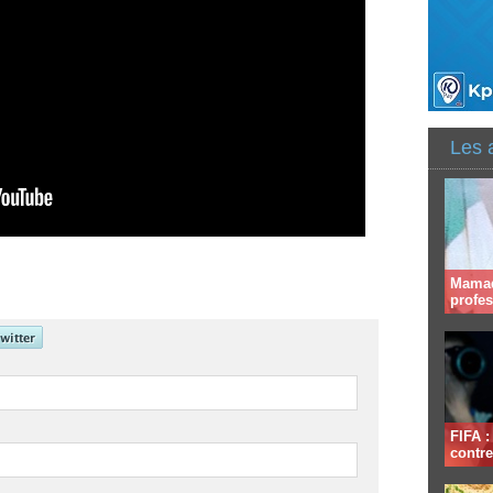
Les 
Mamad
profe
FIFA 
contre