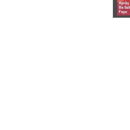
Après 
Ba fa
Faye