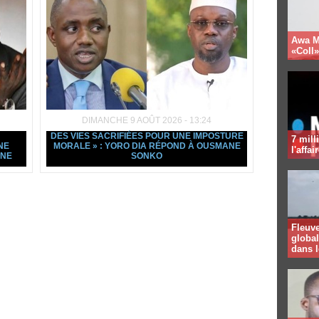
Awa Ma
«Coll
DIMANCHE 9 AOÛT 2026 - 13:24
DES VIES SACRIFIÉES POUR UNE IMPOSTURE
7 mill
NE
MORALE » : YORO DIA RÉPOND À OUSMANE
l'affa
ANE
SONKO
Fleuv
global
dans 