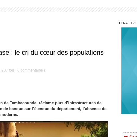
LERAL TV 
ase : le cri du cœur des populations
 207 fois |
0
commentaire(s)
on de Tambacounda, réclame plus d’infrastructures de
ce de banque sur l’étendue du département, l’absence de
 moderne.
Sou
: Madi
Ousma
Des