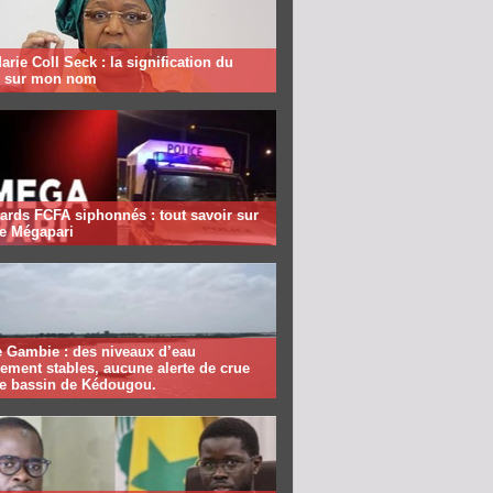
rie Coll Seck : la signification du
» sur mon nom
iards FCFA siphonnés : tout savoir sur
ire Mégapari
e Gambie : des niveaux d’eau
ement stables, aucune alerte de crue
le bassin de Kédougou.