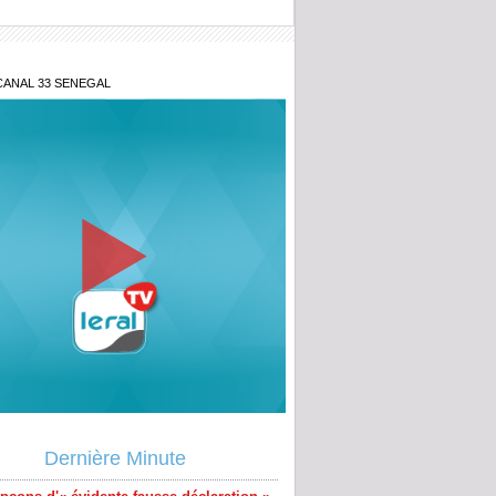
CANAL 33 SENEGAL
pçons d'« évidente fausse déclaration »
ambal Diagne prend à partie l'OFNAC et
Dernière Minute
ne Sonko
 vies sacrifiées pour une imposture