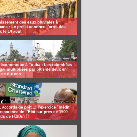
nissement des eaux pluviales à
ane : Le préfet annonce l’arrêt des
x le 14 août
économique à Touba : Les retombées
al multipliées par plus de deux en
 de dix ans
, accords de prêt...: l’exercice "inédit"
nsparence de l’État sur près de 1500
ards de FCFA