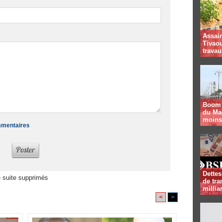
Assai
Tivaou
travau
Boom 
du Mag
moins
ommentaires
Dettes
 suite supprimés
de tra
milli
<
>