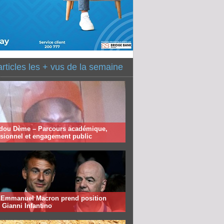
articles les + vus de la semaine
ou Dème – Parcours académique,
ssionnel et engagement public
: Emmanuel Macron prend position
 Gianni Infantino