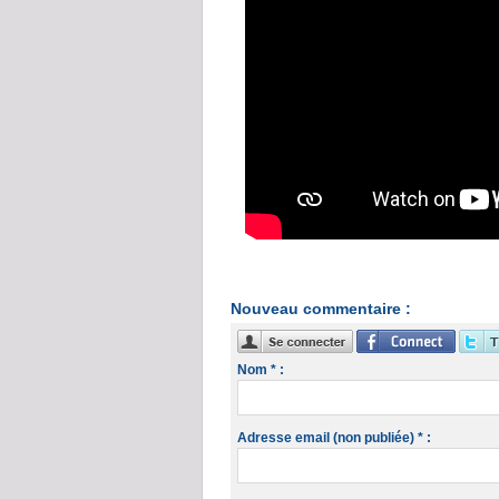
Nouveau commentaire :
Nom * :
Adresse email (non publiée) * :