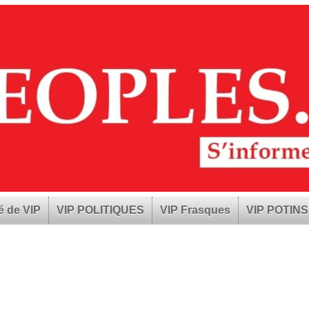
é de VIP
VIP POLITIQUES
VIP Frasques
VIP POTINS