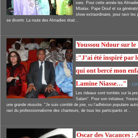
rues. Pour cette année les Almadi
Mbalax. Pape Diouf et sa générati
show extraordinaire, pour ravir les
se divertir. La route des Almadies était...
Youssou Ndour sur le 
:"J’ai été inspiré par 
qui ont bercé mon enf
Lamine Niasse…"
-
13/
Les rideaux sont tombés sur la pre
Salam". Pour son initiateur, Yous
une grande réussite. "Je suis comblé de joie, vu l’adhésion populaire auto
ravi du professionnalisme des chanteurs, de tous les participants et...
Oscar des Vacances : 