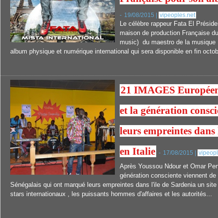
-
19/08/2015 |
vipeoples.net
Le célèbre rappeur Fata El Préside
maison de production Française d
music) du maestro de la musique 
album physique et numérique international qui sera disponible en fin octobr
21 IMAGES Européen 
et la génération cons
leurs empreintes dans 
en Italie
-
17/08/2015 |
vipeopl
Après Youssou Ndour et Omar Pen 
génération consciente viennent de c
Sénégalais qui ont marqué leurs empreintes dans l'ile de Sardenia un site 
stars internationaux , les puissants hommes d'affaires et les autorités...