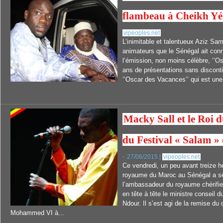
flambeau à Cheikh Yé
vipeoples.net
L’inimitable et talentueux Aziz Sam
animateurs que le Sénégal ait con
l’émission, non moins célèbre, ‘’O
ans de présentations sans disconti
‘’Oscar des Vacances’’ qui est une
Macky Sall et le Roi 
du Festival « Salam »
-
27/06/2015 |
vipeoples.net
Ce vendredi, un peu avant treize h
royaume du Maroc au Sénégal a se
l’ambassadeur du royaume chérifie
en tête à tête le ministre conseil 
Ndour. Il s’est agi de la remise d
Mohammed VI à...