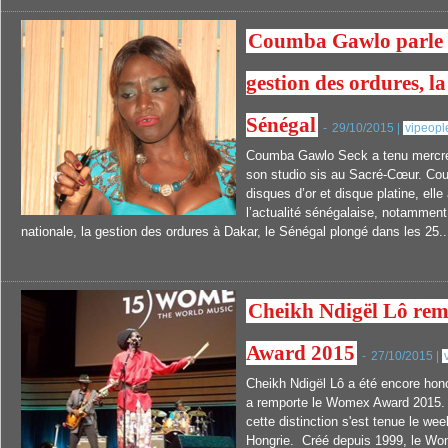
Coumba Gawlo parle d
gestion des ordures, l
Sénégal
-
29/10/2015 |
vipeopl
Coumba Gawlo Seck a tenu mercred
son studio sis au Sacré-Cœur. Co
disques d’or et disque platine, ell
l’actualité sénégalaise, notamment
nationale, la gestion des ordures à Dakar, le Sénégal plongé dans les 25..
Cheikh Ndigël Lô re
Award 2015
-
27/10/2015 |
Cheikh Ndigël Lô a été encore hon
a remporte le Womex Award 2015.
cette distinction s'est tenue le we
Hongrie. Créé depuis 1999, le Wo