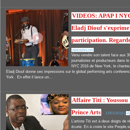
VIDEOS: APAP I NYC,
Eladj Diouf s'exprime
participation. Regard
vipeoples.net
Venu vendre son talent face aux 3
journalistes et producteurs dans l
NYC 2016 de New York, le chante
Eladj Diouf donne ses impressions sur le global performing arts confere
York . En effet il lance un...
Affaire Titi : Yousso
Prince Arts
-
13/01/2016 |
vi
L’artiste Titi est à deux doigts de 
écurie. En à croire le site People