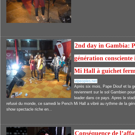
2nd day in Gambia: Pa
génération consciente
Mi Hall à guichet fer
vipeoples.net
Après six mois, Pape Diouf et la g
reviennent sur le sol Gambien pour 
leader dans ce pays. Apres le stad
refusé du monde, ce samedi le Pench Mi Hall a vibré au rythme de la gén
show spectacle riche en...
Conséquence de l’affa