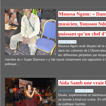
Moussa Ngom: « Dans 
musicien, Youssou Ndo
puissant qu’un chef d
vipeoples.net
Moussa Ngom avait disparu de la 
dans les colonnes de L’Observateur 
les différentes péripéties par lesqu
membre du « Super Diamono » y fait savoir notamment son opposition à 
politique....
Aida Samb une vraie b
18/06/2015 |
vipeoples.net
Douée, expérimentée et talentueus
se donner à fond sur scène. En effe
au publique Gambie.