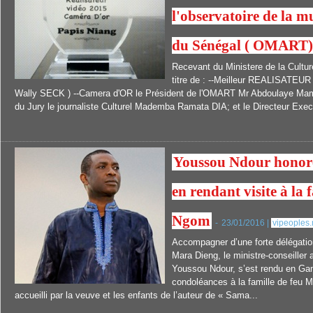
l'observatoire de la m
du Sénégal ( OMART
Recevant du Ministere de la Culture
titre de : --Meilleur REALISATEU
Wally SECK ) --Camera d'OR le Président de l'OMART Mr Abdoulaye Mam
du Jury le journaliste Culturel Mademba Ramata DIA; et le Directeur Execu
Youssou Ndour honor
en rendant visite à la
Ngom
-
23/01/2016 |
vipeoples.
Accompagner d’une forte délégatio
Mara Dieng, le ministre-conseiller 
Youssou Ndour, s’est rendu en Ga
condoléances à la famille de feu 
accueilli par la veuve et les enfants de l’auteur de « Sama...