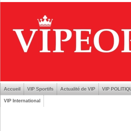
Accueil
VIP Sportifs
Actualité de VIP
VIP POLITI
VIP International