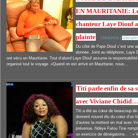
EN MAURITANIE: Le st
chanteur Laye Diouf 
plainte
-
13/04/2016 |
vipeople
Du côté de Pape Diouf c’est une au
donnée. Joint au téléphone, Laye Di
ont vécu en Mauritanie. Tout d’abord Laye Diouf assume la responsabilité s
organisé tout le voyage. «Quand on est arrivé en Mauritanie, nous...
Titi parle enfin de sa 
avec Viviane Chidid
Titi a été au cœur de beaucoup de 
donnent nouvel élu du cœur d’un fo
d’autres la mettent en mal avec Vi
prévenue, Ndèye Fatou Tine rompt 
un exercice de dénégations… : « 