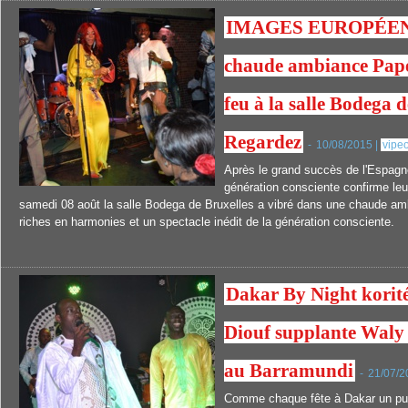
IMAGES EUROPÉEN 
chaude ambiance Pape
feu à la salle Bodega d
Regardez
-
10/08/2015 |
vipe
Après le grand succès de l'Espagn
génération consciente confirme le
samedi 08 août la salle Bodega de Bruxelles a vibré dans une chaude am
riches en harmonies et un spectacle inédit de la génération consciente.
Dakar By Night korité
Diouf supplante Waly e
au Barramundi
-
21/07/2
Comme chaque fête à Dakar un publi