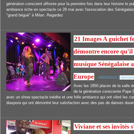
génération conscient affronte pour la première fois dans leur histoire le 
ambiance riche en spectacle ce 29 mai avec l'association des Sénégalais
"grand bégué" à Milan. Regardez
21 Images A guichet f
démontre encore qu'il 
musique Sénégalaise a
Europe
-
09/06/2015 |
vipeople
Avec les 1850 places de la salle du
de la génération consciente Pape Di
avec un show spectacle inédite et une folle ambiance qui ont vibré les c
diaspora qui ont démontré leur satisfaction avec des pas de danses durant
Viviane et ses invités 