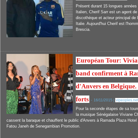
Présent durant 15 longues années 
Italien, Cherif Sarr est un agent d
discothèque et acteur principal de 
Italie. Aujourd'hui Cherif est l'h
Brescia.
Européan Tour: Vivian
band confirment à R
d'Anvers en Belgique.
forts
-
16/11/2015 |
vipeoples.ne
Pour la seconde étapes de sa tour
la musique Sénégalaise Viviane Chi
cassent la baraque et chauffent le public d'Anvers à Ramada Plaza Hotel
Fatou Janeh de Senegambian Promotion.