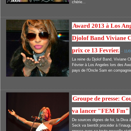
chérie...
Award 2013 à Los Ange
Djolof Band Viviane C
prix ce 13 Fevrier.
-
11/0
La reine du Djolof Band, Viviane C
Février à Los Angeles lors des Aw
pays de l'Oncle Sam en compagni
Groupe de presse: C
va lancer "FEM Fm"
De sources dignes de foi, la Diva 
Seck va bientôt procéder à l’inaug
presse avec sa toute nouvelle stat