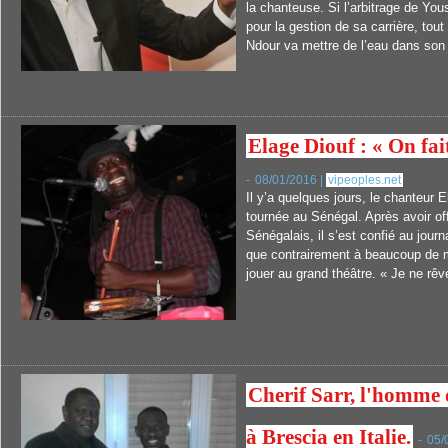
la chanteuse. Si l’arbitrage de You
pour la gestion de sa carrière, tou
Ndour va mettre de l’eau dans son 
Elage Diouf : « On fa
-
08/01/2016 |
vipeoples.net
Il y’a quelques jours, le chanteur 
tournée au Sénégal. Après avoir of
Sénégalais, il s’est confié au jour
que contrairement à beaucoup de m
jouer au grand théâtre. « Je ne rêve
Cherif Sarr, l'homme 
à Brescia en Italie.
-
05/