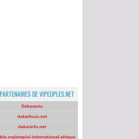
 PARTENAIRES DE VIPEOPLES.NET
Dakaractu
dakarbuzz.net
dakarinfo.net
oble.org/emploi-international-afrique