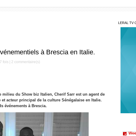
LERAL TV 
vénementiels à Brescia en Italie.
 fois |
2
commentaire(s)
 milieu du Show biz Italien, Cherif Sarr est un agent de
t acteur principal de la culture Sénégalaise en Italie.
ds événements à Brescia.
Wee
africai
déroule