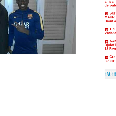
SUI
MAURITA
Diouf 
Titi
Vivian
Awa
Djolof
13 Fevr
Gro
lancer
You
Vraimen
FACE