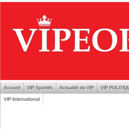
Accueil
VIP Sportifs
Actualité de VIP
VIP POLITI
VIP International