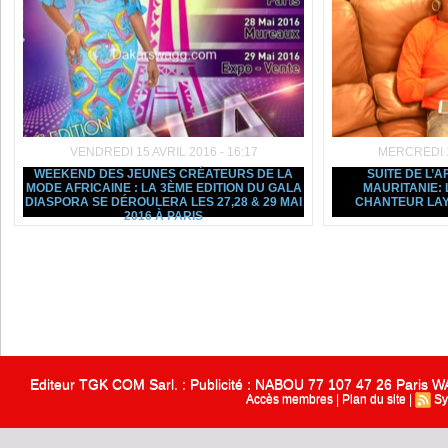
VENDREDI 15 AVRIL 2016 - 16:17
MERCREDI 13
WEEKEND DES JEUNES CRÉATEURS DE LA
SUITE DE L’A
MODE AFRICAINE : LA 3ÈME EDITION DU GALA
MAURITANIE: 
DIASPORA SE DÉROULERA LES 27,28 & 29 MAI
CHANTEUR LAY
2016 À PARIS
Editeur TGK COM Sarl. : Publicité : NABOU 77 107 47 26 Paris
Accès membres
|
Plan du site
|
Sy