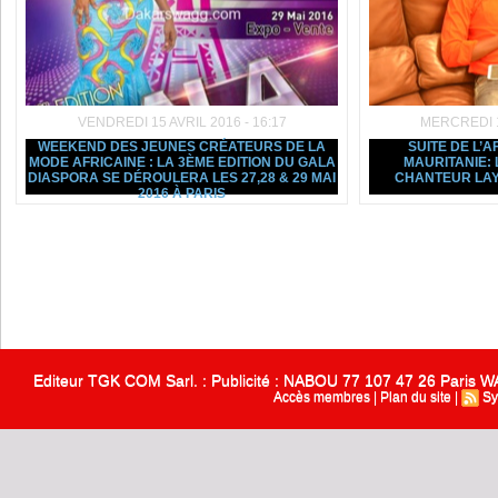
VENDREDI 15 AVRIL 2016 - 16:17
MERCREDI 13
WEEKEND DES JEUNES CRÉATEURS DE LA
SUITE DE L’A
MODE AFRICAINE : LA 3ÈME EDITION DU GALA
MAURITANIE: 
DIASPORA SE DÉROULERA LES 27,28 & 29 MAI
CHANTEUR LAY
2016 À PARIS
Editeur TGK COM Sarl. : Publicité : NABOU 77 107 47 26 Paris
Accès membres
|
Plan du site
|
Sy