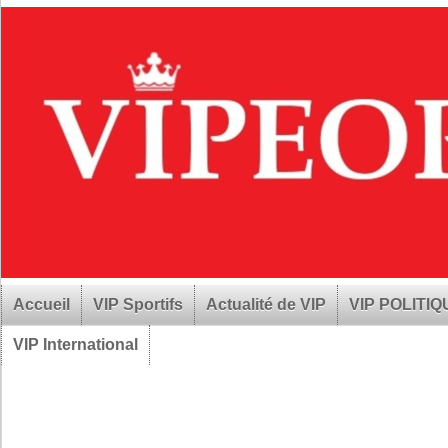
Accueil
VIP Sportifs
Actualité de VIP
VIP POLITI
VIP International