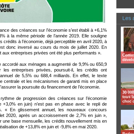
Les 
sance des créances sur l’économie s’est établi à +6,1%
3% à la même période de l’année 2019. Elle souligne
s crédits à l’économie, déjà perceptible en avril 2020, à
’est donc inversé au cours du mois de juillet 2020. En
et aux entreprises privées ont été plus performants ».
Comme
dével
ire accordé aux ménages a augmenté de 9,9% ou 650,9
 les entreprises privées, poursuit-il, les crédits ont
annuel de 5,5% ou 688,4 milliards. En effet, le texte
e centrale et les mécanismes de garanti mis en place
’assurer la poursuite du financement de l’économie.
30 000
tous l
 du rythme de progression des créances sur l’économie
choc 
tre +3,0% en juin) n’est pas en phase avec le repli de
s. « En glissement annuel, les nouveaux concours
llet 2020, après un accroissement de 2,7% en juin »,
sur une base mensuelle, les crédits nouvellement mis en
éalisation de +13,8% en juin et -9,8% en mai 2020.
Podor 