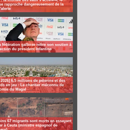
se rapproche dangereusement de la
’alerte
la fédération galloise retire son soutien à
lection du président Infantino
2026] 6,5 millions de pèlerins et des
rds en jeu : Le chantier méconnu de
nomie du Magal
ins 67 migrants sont morts en essayant
er à Ceuta (ministre espagnol de
ieur)