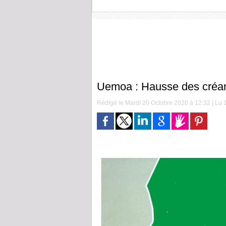
Uemoa : Hausse des créanc
Rédigé le Mardi 20 Octobre 2020 à 12:32 | Lu 1