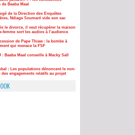
s le divorce, il veut récupérer la maison
x-femme sort les audios à l’audience
cession de Pape Thiaw : la bombe à
ement qui menace la FSF
 : Baaba Maal conseille à Macky Sall
bal : Les populations dénoncent le non-
 des engagements relatifs au projet
tier Dakar - Tivaouane - Saint-Louis
BOOK