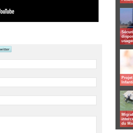
Sécuri
dispos
usager
Projet
Infant
Migrat
interc
du Ma