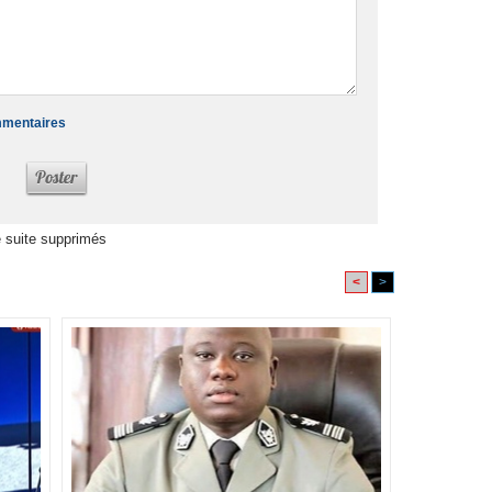
ommentaires
 suite supprimés
<
>