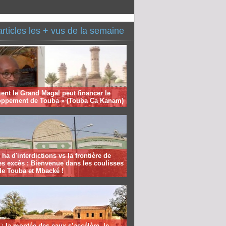
articles les + vus de la semaine
nt le Grand Magal peut financer le
oppement de Touba » (Touba Ca Kanam)
 ha d'interdictions vs la frontière de
es excès : Bienvenue dans les coulisses
de Touba et Mbacké !
: la montée des eaux s’accélère, le