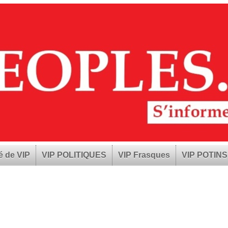
é de VIP
VIP POLITIQUES
VIP Frasques
VIP POTINS