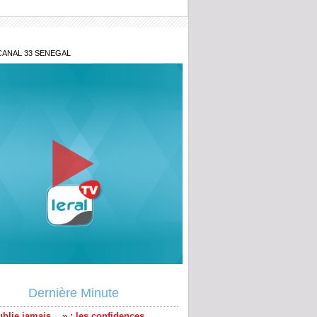
CANAL 33 SENEGAL
blie jamais... » : les confidences
s de Baaba Maal
Dernière Minute
ogé de la Direction des Enquêtes
ères, Ndiaga Soumaré vide son sac