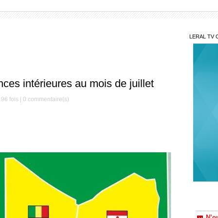
LERAL TV 
es intérieures au mois de juillet
96 fois |
0
commentaire(s)
N’ou
intime
Lim
douani