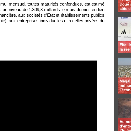
cumul mensuel, toutes maturités confondues, est estimé
Doué 
côte d
ès un niveau de 1.309,3 milliards le mois dernier, en lien
 financière, aux sociétés d’Etat et établissements publics
ic), aux entreprises individuelles et à celles privées du
Fifa: 
la réé
ausse-des-creances-...
Magal 
millia
l'éco
Au mo
d’entr
l’Intér