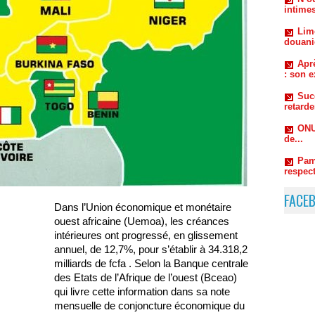
Aprè
: son e
Suc
retard
ONU
de...
Pam
respect
autorou
FACE
Dans l’Union économique et monétaire
ouest africaine (Uemoa), les créances
intérieures ont progressé, en glissement
annuel, de 12,7%, pour s’établir à 34.318,2
milliards de fcfa . Selon la Banque centrale
des Etats de l’Afrique de l’ouest (Bceao)
qui livre cette information dans sa note
mensuelle de conjoncture économique du