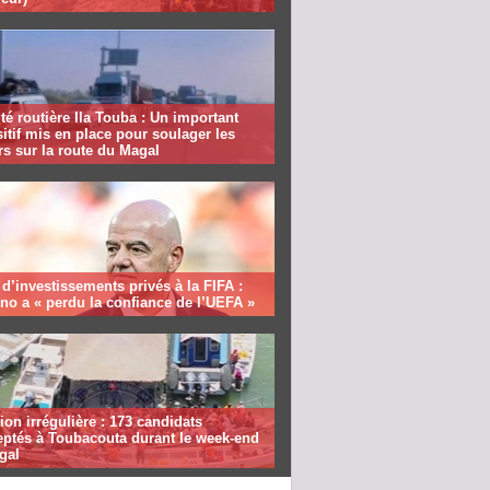
té routière Ila Touba : Un important
itif mis en place pour soulager les
s sur la route du Magal
 d’investissements privés à la FIFA :
ino a « perdu la confiance de l’UEFA »
ion irrégulière : 173 candidats
eptés à Toubacouta durant le week-end
gal