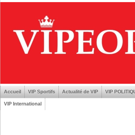
Accueil
VIP Sportifs
Actualité de VIP
VIP POLITI
VIP International