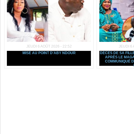
JEUDI 6 AOÛT 2026 - 22:52
JEUDI 6 
MISE AU POINT D'ABY NDOUR
DÉCÈS DE SA FILL
APRÈS LE MAGA
COMMUNIQUÉ D