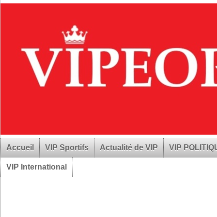
Accueil
VIP Sportifs
Actualité de VIP
VIP POLITI
VIP International