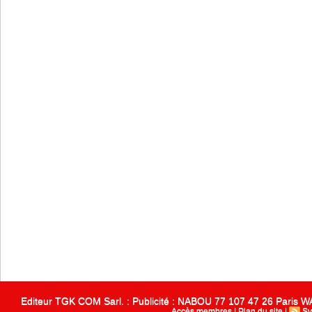
Editeur TGK COM Sarl. : Publicité : NABOU 77 107 47 26 Paris
Accès membres
|
Plan du site
|
Sy