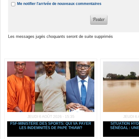
Me notifier l'arrivée de nouveaux commentaires
Les messages jugés choquants seront de suite supprimés
Dans la même rubrique :
JEUDI 6 AOÛT 2026 - 15:35
JEUDI 6 
FSF-MINISTÈRE DES SPORTS: QUI VA PAYER
SITUATION HY
LES INDEMNITÉS DE PAPE THIAW?
SÉNÉGAL : UNE