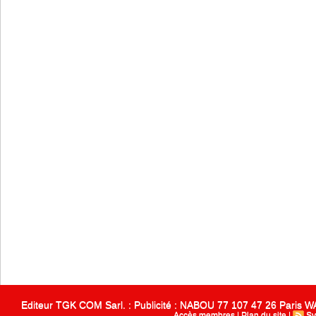
Editeur TGK COM Sarl. : Publicité : NABOU 77 107 47 26 Paris
Accès membres
|
Plan du site
|
Sy