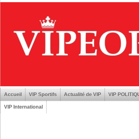
Accueil
VIP Sportifs
Actualité de VIP
VIP POLITI
VIP International