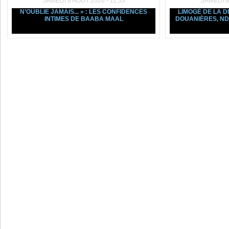
SAMEDI 8 AOÛT 2026 - 11:53
SAMEDI 8
N’OUBLIE JAMAIS... » : LES CONFIDENCES
LIMOGÉ DE LA D
INTIMES DE BAABA MAAL
DOUANIÈRES, ND