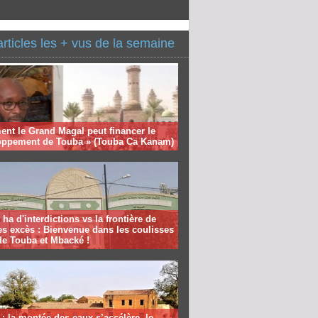
articles les + vus de la semaine
nt le Grand Magal peut financer le
oppement de Touba » (Touba Ca Kanam)
 ha d'interdictions vs la frontière de
es excès : Bienvenue dans les coulisses
de Touba et Mbacké !
: la montée des eaux s’accélère, le