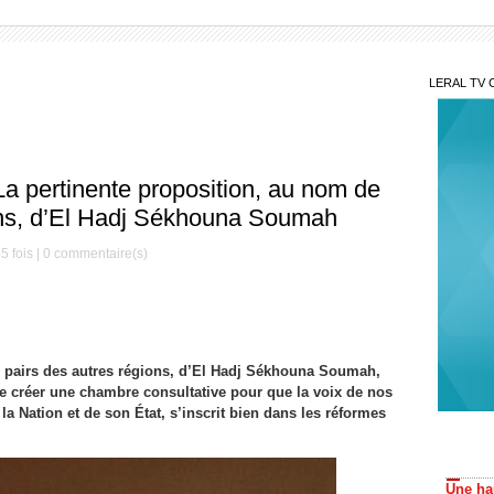
LERAL TV 
La pertinente proposition, au nom de
ions, d’El Hadj Sékhouna Soumah
5 fois |
0
commentaire(s)
FSF
 pairs des autres régions, d’El Hadj Sékhouna Soumah,
indemn
 de créer une chambre consultative pour que la voix de nos
Sit
a Nation et de son État, s’inscrit bien dans les réformes
Une ha
Régu
Police,
interpe