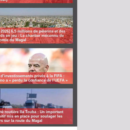
2026] 6,5 millions de pèlerins et des
rds en jeu : Le chantier méconnu de
nomie du Magal
 d’investissements privés à la FIFA :
ino a « perdu la confiance de l’UEFA »
té routière Ila Touba : Un important
itif mis en place pour soulager les
s sur la route du Magal