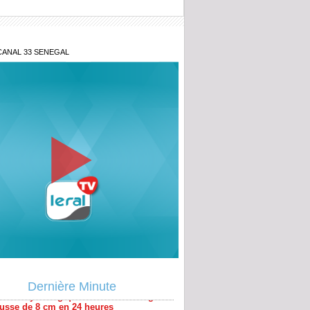
CANAL 33 SENEGAL
-Ministère des Sports: Qui va payer les
ités de Pape Thiaw?
uation hydrologique du fleuve Sénégal :
usse de 8 cm en 24 heures
Dernière Minute
larisation de séjour : coup de filet de la
 plusieurs ressortissants étrangers
llés à Médina