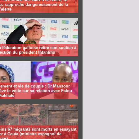
se rapproche dangereusement de la
’alerte
la fédération galloise retire son soutien à
lection du président Infantino
ement et vie de couple : Dr Mansour
ève le voile sur sa relation avec Fatou
Diakhaté
ins 67 migrants sont morts en essayant
er à Ceuta (ministre espagnol de
ieur)