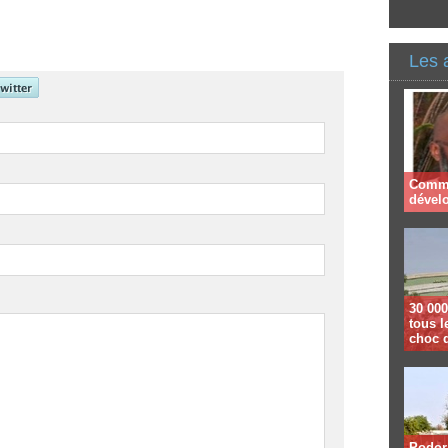
Les 
Comme
dével
30 000
tous l
choc 
Podor 