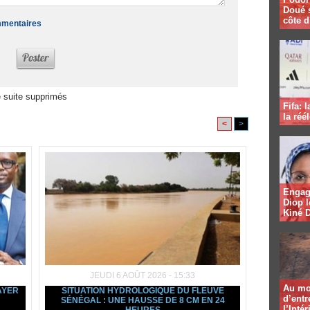
Doué 
côte d
ommentaires
 suite supprimés
Fifa: 
la réé
<
>
Engag
Diop l
Kiné 
JEUDI 6 AOÛT 2026 - 15:33
Au mo
AYER
SITUATION HYDROLOGIQUE DU FLEUVE
d’entr
SÉNÉGAL : UNE HAUSSE DE 8 CM EN 24
l’Intér