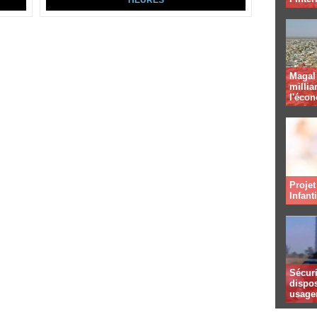
HEURES
Magal 
millia
l'éco
Projet
Infant
Sécuri
dispos
usager