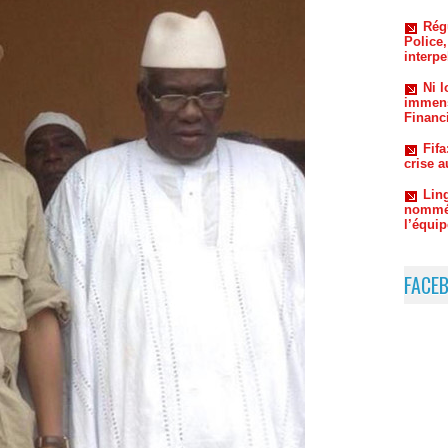
Ni 
immens
Financi
Fifa
crise 
Lin
nommé 
l’équip
FACE