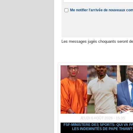
Me notifier l'arrivée de nouveaux c
Les messages jugés choquants seront de
Dans la même rubrique :
JEUDI 6 AOÛT 2026 - 15:35
FSF-MINISTÈRE DES SPORTS: QUI VA P
LES INDEMNITÉS DE PAPE THIAW?