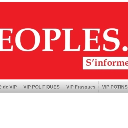
é de VIP
VIP POLITIQUES
VIP Frasques
VIP POTINS