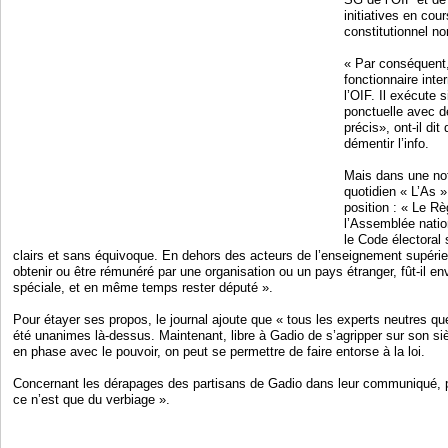
initiatives en cour
constitutionnel no
« Par conséquent,
fonctionnaire int
l’OIF. Il exécute
ponctuelle avec d
précis», ont-il di
démentir l’info.
Mais dans une not
quotidien « L’As »
position : « Le Rè
l’Assemblée nation
le Code électoral
clairs et sans équivoque. En dehors des acteurs de l’enseignement supérie
obtenir ou être rémunéré par une organisation ou un pays étranger, fût-il e
spéciale, et en même temps rester député ».
Pour étayer ses propos, le journal ajoute que « tous les experts neutres q
été unanimes là-dessus. Maintenant, libre à Gadio de s’agripper sur son si
en phase avec le pouvoir, on peut se permettre de faire entorse à la loi.
Concernant les dérapages des partisans de Gadio dans leur communiqué, po
ce n’est que du verbiage ».