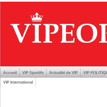
Accueil
VIP Sportifs
Actualité de VIP
VIP POLITI
VIP International