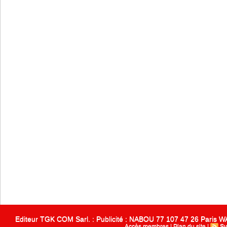
Editeur TGK COM Sarl. : Publicité : NABOU 77 107 47 26 Paris
Accès membres
|
Plan du site
|
Sy