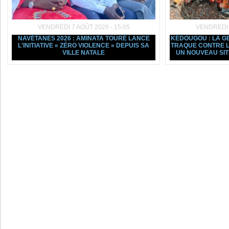
VENDREDI 7 AOÛT 2026 - 15:05
VENDREDI 7
NAVÉTANES 2026 : AMINATA TOURÉ LANCE
KÉDOUGOU : LA G
L'INITIATIVE « ZÉRO VIOLENCE » DEPUIS SA
TRAQUE CONTRE L
VILLE NATALE
UN NOUVEAU SI