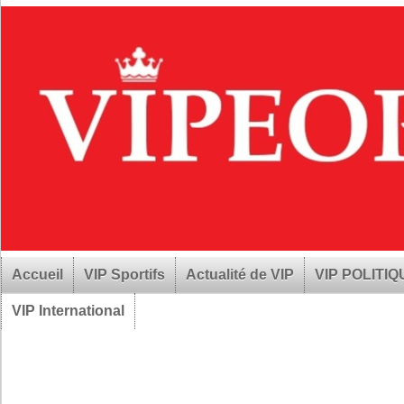
Accueil
VIP Sportifs
Actualité de VIP
VIP POLITI
VIP International