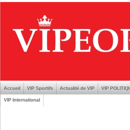
Accueil
VIP Sportifs
Actualité de VIP
VIP POLITI
VIP International