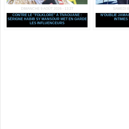
DIMANCHE 9 AOÛT 2026 - 13:27
SAMEDI 8
CONTRE LE "FOLKLORE" À TIVAOUANE :
N’OUBLIE JAMAIS
SÉRIGNE HABIB SY MANSOUR MET EN GARDE
INTIMES
LES INFLUENCEURS