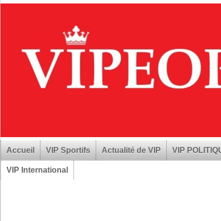
Accueil
VIP Sportifs
Actualité de VIP
VIP POLITI
VIP International