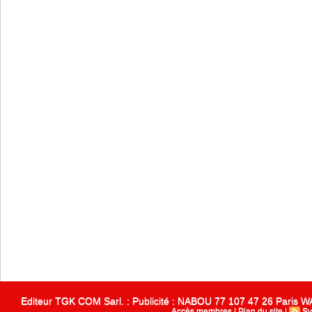
Editeur TGK COM Sarl. : Publicité : NABOU 77 107 47 26 Paris
Accès membres
|
Plan du site
|
Sy