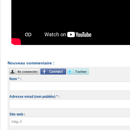
Nouveau commentaire :
Nom * :
Adresse email (non publiée) * :
Site web :