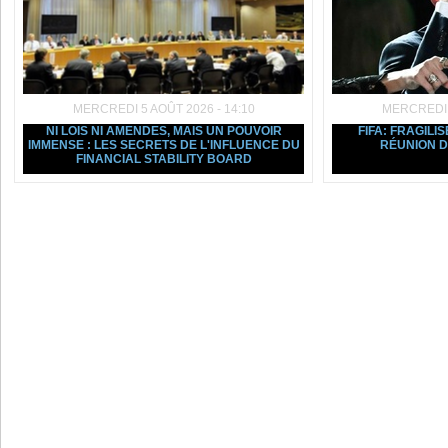
MERCREDI 5 AOÛT 2026 - 14:10
MERCREDI 5
NI LOIS NI AMENDES, MAIS UN POUVOIR
FIFA: FRAGILIS
IMMENSE : LES SECRETS DE L'INFLUENCE DU
RÉUNION D
FINANCIAL STABILITY BOARD