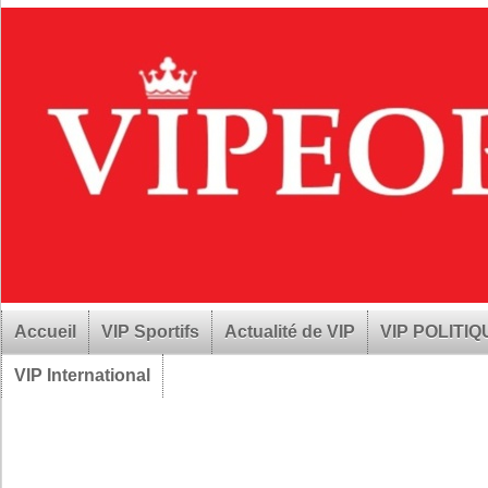
Accueil
VIP Sportifs
Actualité de VIP
VIP POLITI
VIP International