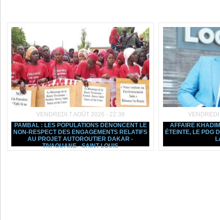
Dans la même rubrique :
VENDREDI 7 AOÛT 2026 - 22:39
VENDREDI 7
PAMBAL : LES POPULATIONS DÉNONCENT LE
AFFAIRE KHADIM
NON-RESPECT DES ENGAGEMENTS RELATIFS
ÉTEINTE, LE PDG
AU PROJET AUTOROUTIER DAKAR -
L
TIVAOUANE - SAINT-LOUIS