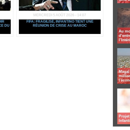
MERCREDI 5 AOÛT 2026 - 14:07
OIR
FIFA: FRAGILISÉ, INFANTINO TIENT UNE
CE DU
RÉUNION DE CRISE AU MAROC
Au mo
d’entr
l’Intér
Magal 
millia
l'éco
Projet
Infant