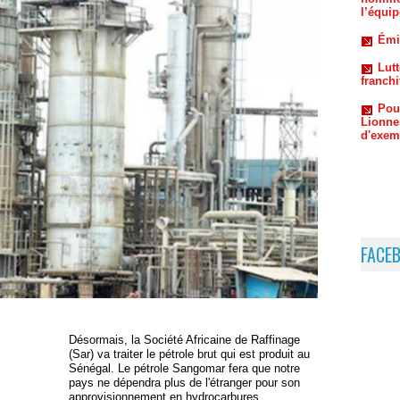
Lutt
franchi
Pou
Lionne
d'exem
FACE
Désormais, la Société Africaine de Raffinage
(Sar) va traiter le pétrole brut qui est produit au
Sénégal. Le pétrole Sangomar fera que notre
pays ne dépendra plus de l'étranger pour son
approvisionnement en hydrocarbures.