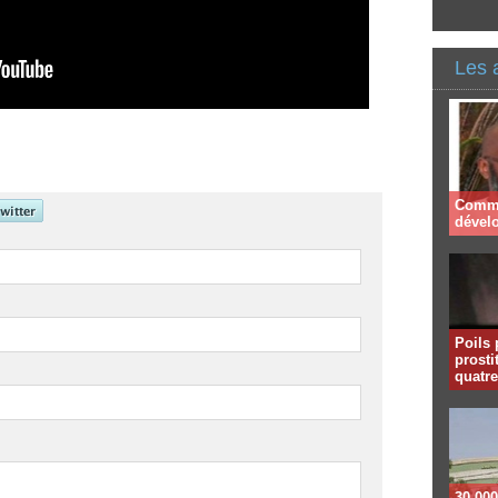
Les 
Comme
dével
Poils 
prosti
quatr
30 000