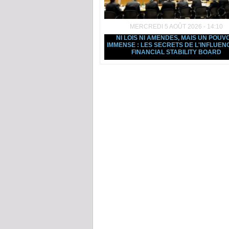
MERCREDI 5 AOÛT 2026 - 14:10
NI LOIS NI AMENDES, MAIS UN POUV
IMMENSE : LES SECRETS DE L'INFLUEN
FINANCIAL STABILITY BOARD