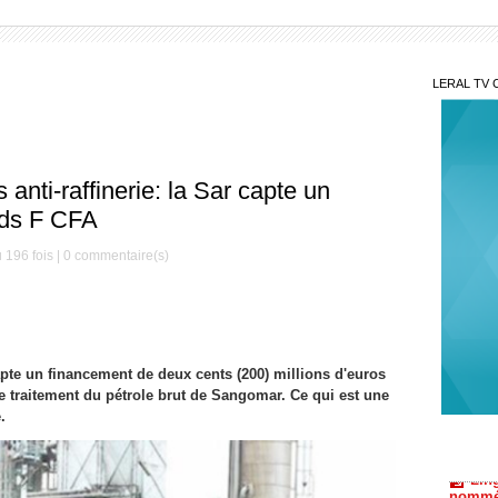
LERAL TV 
anti-raffinerie: la Sar capte un
rds F CFA
 196 fois |
0
commentaire(s)
Ni 
immens
Financi
Fifa
apte un financement de deux cents (200) millions d'euros
crise 
de traitement du pétrole brut de Sangomar. Ce qui est une
Lin
.
nommé 
l’équip
Émi