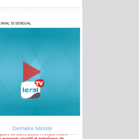
CANAL 33 SENEGAL
lois ni amendes, mais un pouvoir
e : Les secrets de l'influence du
al Stability Board
: fragilisé, Infantino tient une réunion de
au Maroc
guere de Saint-Louis : Amara Traoré
manager sportif et entraîneur de
e
Dernière Minute
gration : L'échec du mirage économique