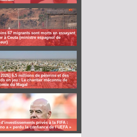
ins 67 migrants sont morts en essayant
er à Ceuta (ministre espagnol de
ieur)
2026] 6,5 millions de pèlerins et des
rds en jeu : Le chantier méconnu de
nomie du Magal
 d’investissements privés à la FIFA :
ino a « perdu la confiance de l’UEFA »