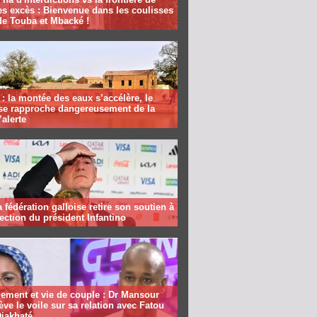
es excès : Bienvenue dans les coulisses
de Touba et Mbacké !
: la montée des eaux s’accélère, le
se rapproche dangereusement de la
’alerte
la fédération galloise retire son soutien à
lection du président Infantino
ement et vie de couple : Dr Mansour
ève le voile sur sa relation avec Fatou
Diakhaté