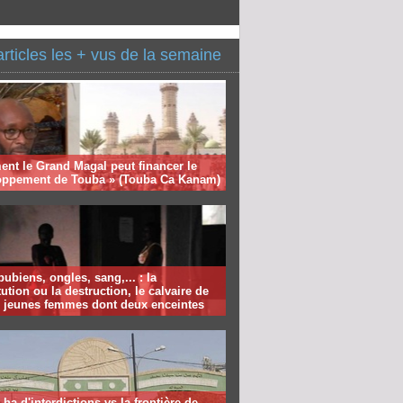
articles les + vus de la semaine
nt le Grand Magal peut financer le
oppement de Touba » (Touba Ca Kanam)
pubiens, ongles, sang,... : la
tution ou la destruction, le calvaire de
e jeunes femmes dont deux enceintes
 ha d'interdictions vs la frontière de