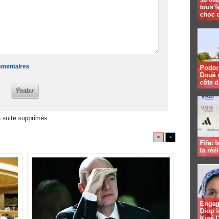
tous l
choc 
ommentaires
Podor 
Doué 
côte d
 suite supprimés
<
>
Fifa: 
la réé
Engag
Diop l
Kiné 