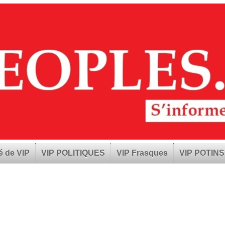
é de VIP
VIP POLITIQUES
VIP Frasques
VIP POTINS