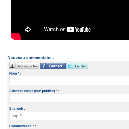
Nouveau commentaire :
Nom * :
Adresse email (non publiée) * :
Site web :
Commentaire * :