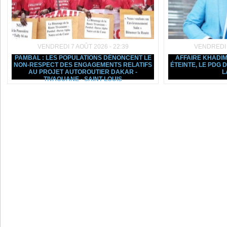
VENDREDI 7 AOÛT 2026 - 22:39
VENDREDI 7
PAMBAL : LES POPULATIONS DÉNONCENT LE
AFFAIRE KHADIM
NON-RESPECT DES ENGAGEMENTS RELATIFS
ÉTEINTE, LE PDG
AU PROJET AUTOROUTIER DAKAR -
L
TIVAOUANE - SAINT-LOUIS