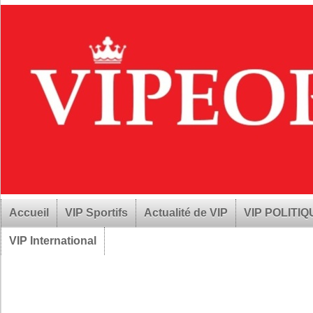
Accueil
VIP Sportifs
Actualité de VIP
VIP POLITI
VIP International