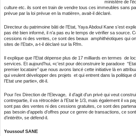
ministère de l’é
culture etc. ils sont en train de vendre tous ces immeubles sans p
prévue par la loi prévue en la matière», avait-il déclaré.
Directeur du patrimoine bâti de l’Etat, Yaya Abdoul Kane s’est exp
pas été bien informé, il n’a pas eu le temps de vérifier sa source. 
cessions ni des ventes, ce sont des beaux amphithéotiques qui on
sites de l’Etat», a-t-il déclaré sur la Rfm.
Il explique que l’Etat dépense plus de 17 milliards en termes de lo
services. Et aujourd’hui, «c’est pour déconstruire le paradoxe ‘‘Etat
premier locataire’’ que nous avons lancé cette initiative là en attrib
qui veulent développer des projets et qui entrent dans la politique de
l’Etat une partie», dit-il.
Pour l’ex Direction de l’Elevage, il d’agit d’un privé qui veut constr
contrepartie, il va rétrocéder à l’Etat le 1/3, mais également il va p
sont pas des ventes ni des cessions gratuites, ce sont des partenar
pas besoin d’appels d’offres pour ce genre de transactions, ce son
d’intérêt», se défend-il.
Youssouf SANE