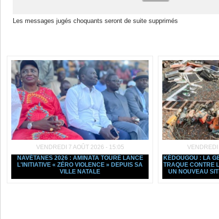
Les messages jugés choquants seront de suite supprimés
Dans la même rubrique :
VENDREDI 7 AOÛT 2026 - 15:05
VENDREDI 7
NAVÉTANES 2026 : AMINATA TOURÉ LANCE
KÉDOUGOU : LA G
L'INITIATIVE « ZÉRO VIOLENCE » DEPUIS SA
TRAQUE CONTRE L
VILLE NATALE
UN NOUVEAU SI