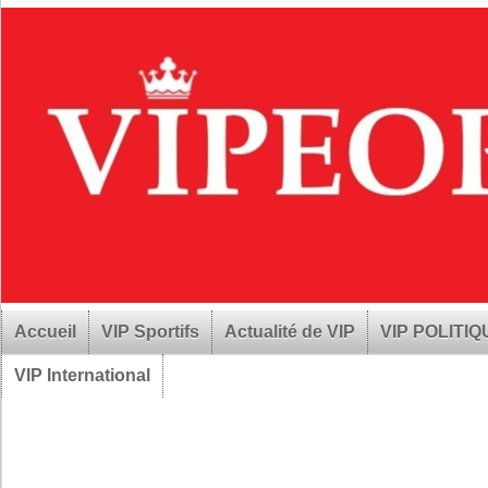
Accueil
VIP Sportifs
Actualité de VIP
VIP POLITI
VIP International