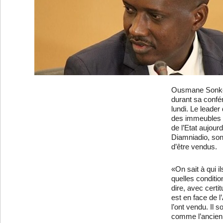
Ousmane Sonko e
durant sa confé
lundi. Le leader
des immeubles q
de l’Etat aujour
Diamniadio, son
d’être vendus.
«On sait à qui i
quelles conditio
dire, avec certi
est en face de l
l’ont vendu. Il s
comme l’ancienne