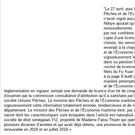
"Le 27 avril, puis
Pêches et de l’Ec
n’avoir signé auc
Ndoye ajoutait qu’
renouvellements. E
par nos confrères
copie d’une licen
chinois, les serv
revenait à la cha
et de l’Économie m
vigoureusement le
dans sa parution 
«octroi de licenc
filets du Fu Yuan 
à la page 9 dudit j
manière péremptoi
et de l’Économie m
réglementation en vigueur, extirpé une demande de licence d’un lot de cin
d’examen par la commission consultative d’attribution qu’il a satisfaite par l
société Univers Pêches. Le ministre des Pêches et de l’Économie maritime 
vigoureusement cette information totalement erronée, tendancieuse et de natu
département. Le ministre des Pêches et de l’Économie maritime tient, par ai
navire dont les caractéristiques sont évoquées dans l’article est naturalisé 
société de droit sénégalais Ft2, propriété de Madame Fatou Thiam qui opèr
plusieurs dizaines d’années et qui avait déjà obtenu, une promesse de lic
renouvelée en 2018 et en juillet 2019 ».