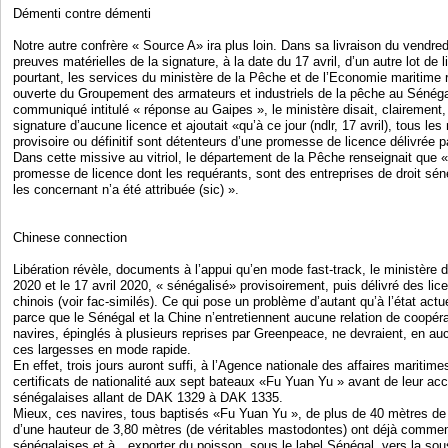
Démenti contre démenti
Notre autre confrère « Source A» ira plus loin. Dans sa livraison du vendredi
preuves matérielles de la signature, à la date du 17 avril, d’un autre lot de
pourtant, les services du ministère de la Pêche et de l’Economie maritime r
ouverte du Groupement des armateurs et industriels de la pêche au Sénég
communiqué intitulé « réponse au Gaipes », le ministère disait, clairement, 
signature d’aucune licence et ajoutait «qu’à ce jour (ndlr, 17 avril), tous les
provisoire ou définitif sont détenteurs d’une promesse de licence délivrée par
Dans cette missive au vitriol, le département de la Pêche renseignait que
promesse de licence dont les requérants, sont des entreprises de droit sén
les concernant n’a été attribuée (sic) ».
Chinese connection
Libération révèle, documents à l’appui qu’en mode fast-track, le ministère 
2020 et le 17 avril 2020, « sénégalisé» provisoirement, puis délivré des li
chinois (voir fac-similés). Ce qui pose un problème d’autant qu’à l’état actu
parce que le Sénégal et la Chine n’entretiennent aucune relation de coopéra
navires, épinglés à plusieurs reprises par Greenpeace, ne devraient, en au
ces largesses en mode rapide.
En effet, trois jours auront suffi, à l’Agence nationale des affaires maritim
certificats de nationalité aux sept bateaux «Fu Yuan Yu » avant de leur ac
sénégalaises allant de DAK 1329 à DAK 1335.
Mieux, ces navires, tous baptisés «Fu Yuan Yu », de plus de 40 mètres de 
d’une hauteur de 3,80 mètres (de véritables mastodontes) ont déjà comme
sénégalaises et à…exporter du poisson, sous le label Sénégal, vers la so