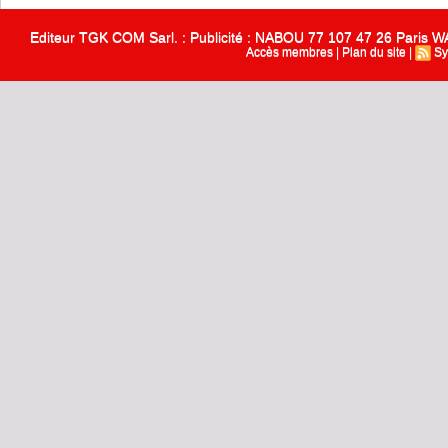
Editeur TGK COM Sarl. : Publicité : NABOU 77 107 47 26 Paris
Accès membres
|
Plan du site
|
Sy