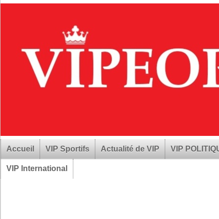
Accueil
VIP Sportifs
Actualité de VIP
VIP POLITI
VIP International