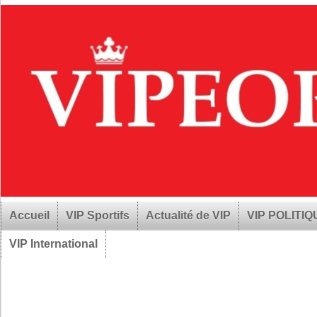
Accueil
VIP Sportifs
Actualité de VIP
VIP POLITI
VIP International