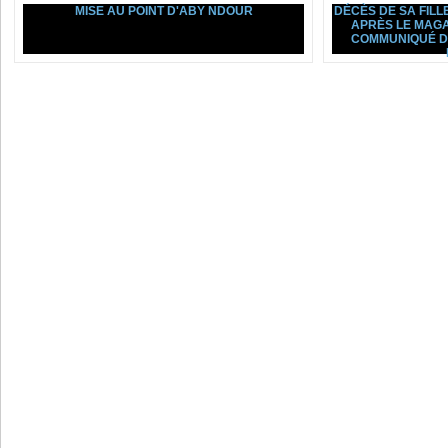
MISE AU POINT D'ABY NDOUR
DÉCÈS DE SA FILL
APRÈS LE MAGA
COMMUNIQUÉ D