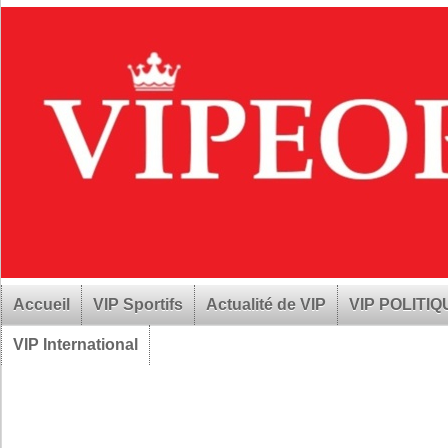
Accueil
VIP Sportifs
Actualité de VIP
VIP POLITI
VIP International