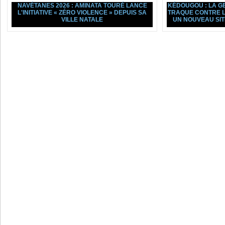
NAVÉTANES 2026 : AMINATA TOURÉ LANCE
KÉDOUGOU : LA G
L'INITIATIVE « ZÉRO VIOLENCE » DEPUIS SA
TRAQUE CONTRE L
VILLE NATALE
UN NOUVEAU SI