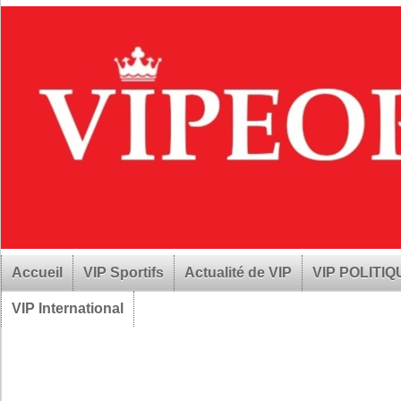
Accueil
VIP Sportifs
Actualité de VIP
VIP POLITI
VIP International