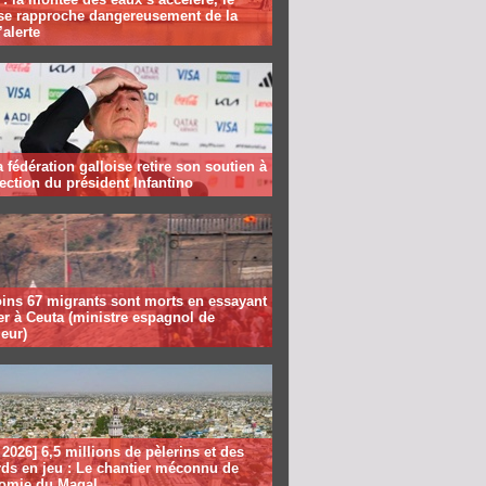
se rapproche dangereusement de la
’alerte
la fédération galloise retire son soutien à
lection du président Infantino
ins 67 migrants sont morts en essayant
er à Ceuta (ministre espagnol de
ieur)
2026] 6,5 millions de pèlerins et des
rds en jeu : Le chantier méconnu de
nomie du Magal