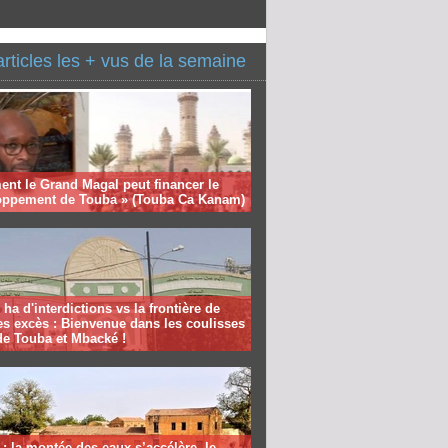
articles les + vus de la semaine
nt le Grand Magal peut financer le
oppement de Touba » (Touba Ca Kanam)
 ha d'interdictions vs la frontière de
es excès : Bienvenue dans les coulisses
de Touba et Mbacké !
: la montée des eaux s’accélère, le