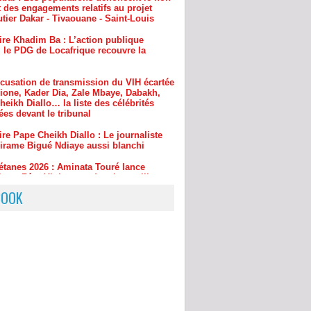
, le PDG de Locafrique recouvre la
ccusation de transmission du VIH écartée
Dione, Kader Dia, Zale Mbaye, Dabakh,
eikh Diallo… la liste des célébrités
es devant le tribunal
ire Pape Cheikh Diallo : Le journaliste
irame Bigué Ndiaye aussi blanchi
étanes 2026 : Aminata Touré lance
ative « Zéro Violence » depuis sa ville
ougou : la gendarmerie intensifie la
contre l’orpaillage clandestin, un
u site démantelé à Mouran
BOOK