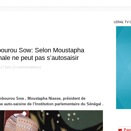
LERAL TV 
bourou Sow: Selon Moustapha
ale ne peut pas s’autosaisir
17 fois |
0
commentaire(s)
Dembourou Sow , Moustapha Niasse, président de
ne auto-saisine de l’Institution parlementaire du Sénégal .
Pam
respect
autorou
Aff