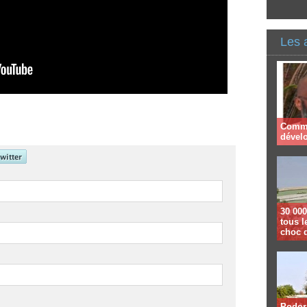
Les 
Comme
dével
30 000
tous l
choc 
Podor 