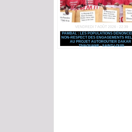
VENDREDI 7 AOÛT 2026 - 22:39
PAMBAL : LES POPULATIONS DÉNONCE
NON-RESPECT DES ENGAGEMENTS REL
AU PROJET AUTOROUTIER DAKAR 
TIVAOUANE - SAINT-LOUIS