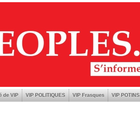
é de VIP
VIP POLITIQUES
VIP Frasques
VIP POTINS