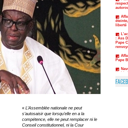
éteinte
liberté
L’a
: Ass 
Pape Ch
renvoyé
Affa
Pape B
Nav
l'initi
natale
Kéd
traque 
nouvea
FACE
«
L’Assemblée nationale ne peut
s’autosaisir que lorsqu’elle en a la
compétence, elle ne peut remplacer ni le
Conseil constitutionnel, ni la Cour