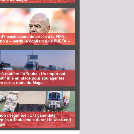
 d’investissements privés à la FIFA :
ino a « perdu la confiance de l’UEFA »
té routière Ila Touba : Un important
itif mis en place pour soulager les
s sur la route du Magal
ion irrégulière : 173 candidats
eptés à Toubacouta durant le week-end
gal