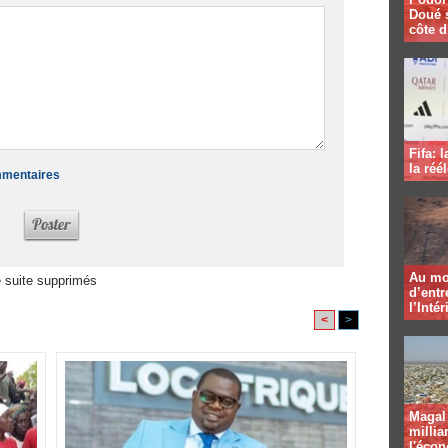
Doué 
côte d
Fifa: 
la réé
ommentaires
Au mo
 suite supprimés
d’entr
l’Intér
<
>
Magal 
millia
l'éco