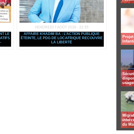
VENDREDI 7 AOÛT 2026 - 22:35
NT LE
AFFAIRE KHADIM BA : L’ACTION PUBLIQUE
Projet
ATIFS
ÉTEINTE, LE PDG DE LOCAFRIQUE RECOUVRE
Infant
-
LA LIBERTÉ
Sécuri
dispos
usager
Migrat
interc
du Ma