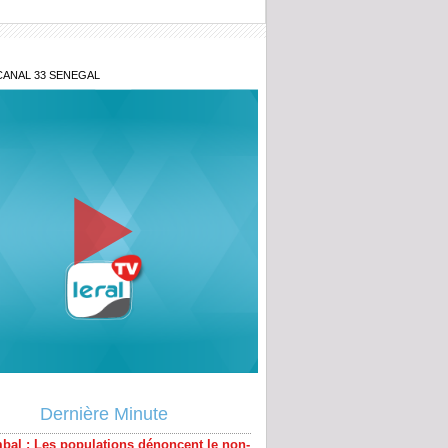
CANAL 33 SENEGAL
bal : Les populations dénoncent le non-
 des engagements relatifs au projet
Dernière Minute
tier Dakar - Tivaouane - Saint-Louis
aire Khadim Ba : L’action publique