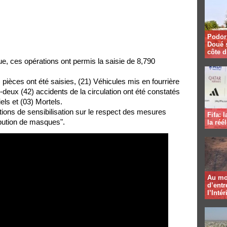
Podor 
Doué 
côte d
gue, ces opérations ont permis la saisie de 8,790
9) pièces ont été saisies, (21) Véhicules mis en fourrière
deux (42) accidents de la circulation ont été constatés
els et (03) Mortels.
tions de sensibilisation sur le respect des mesures
Fifa: 
ibution de masques".
la réé
Au mo
d’entr
l’Intér