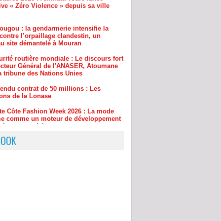
contre l’orpaillage clandestin, un
u site démantelé à Mouran
rité routière mondiale : Le discours fort
ecteur Général de l'ANASER, Atoumane
a tribune des Nations Unies
endu contrat de 50 millions : Les
ions de la Lonase
ite Côte Fashion Week 2026 : La mode
rme comme un moteur de développement
ique et social
drame familial à l'urgence absolue : Les
ses du projet « 221 » d'Amadou Abdou
pour sauver des vies en 60 secondes
BOOK