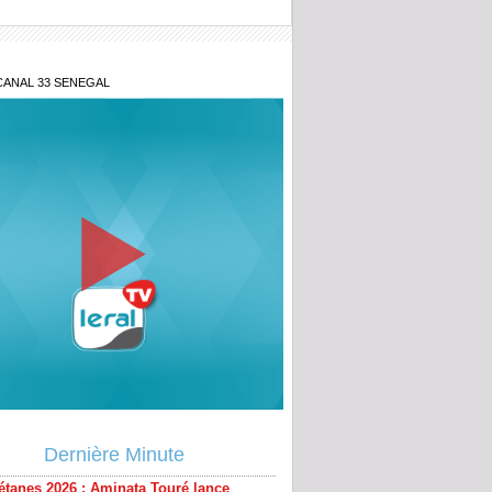
CANAL 33 SENEGAL
étanes 2026 : Aminata Touré lance
ative « Zéro Violence » depuis sa ville
Dernière Minute
ougou : la gendarmerie intensifie la