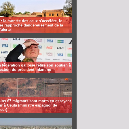
: la montée des eaux s’accélère, le
se rapproche dangereusement de la
’alerte
la fédération galloise retire son soutien à
lection du président Infantino
ins 67 migrants sont morts en essayant
er à Ceuta (ministre espagnol de
ieur)