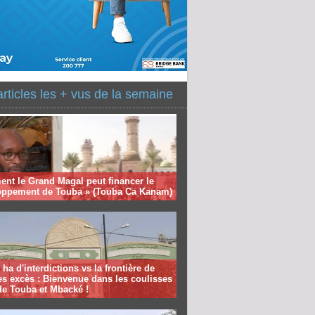
articles les + vus de la semaine
nt le Grand Magal peut financer le
oppement de Touba » (Touba Ca Kanam)
 ha d'interdictions vs la frontière de
es excès : Bienvenue dans les coulisses
de Touba et Mbacké !