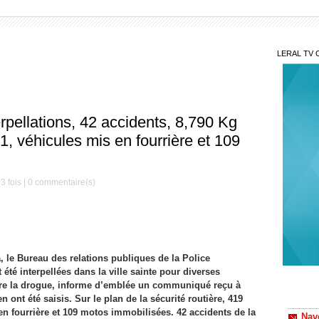
LERAL TV 
rpellations, 42 accidents, 8,790 Kg
1, véhicules mis en fourrière et 109
3 fois |
0
commentaire(s)
, le Bureau des relations publiques de la Police
Nav
été interpellées dans la ville sainte pour diverses
l'initi
ontre la drogue, informe d’emblée un communiqué reçu à
natale
 ont été saisis. Sur le plan de la sécurité routière, 419
 en fourrière et 109 motos immobilisées. 42 accidents de la
Kéd