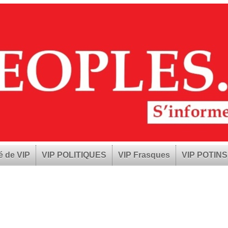
é de VIP
VIP POLITIQUES
VIP Frasques
VIP POTINS