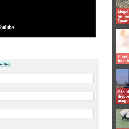
Magal 
millia
l'éco
Projet
Infant
Sécuri
dispos
usager