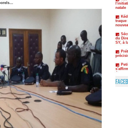
traque 
rporels…
nouvea
Sécu
du Dir
SY, à l
Prét
précis
Pet
s'affi
économ
Du 
coulis
Thiaw 
FACE