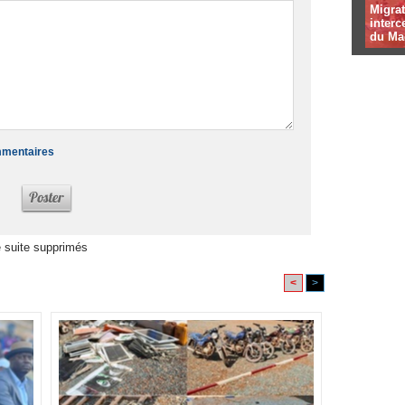
Migrat
interc
du Ma
ommentaires
 suite supprimés
<
>