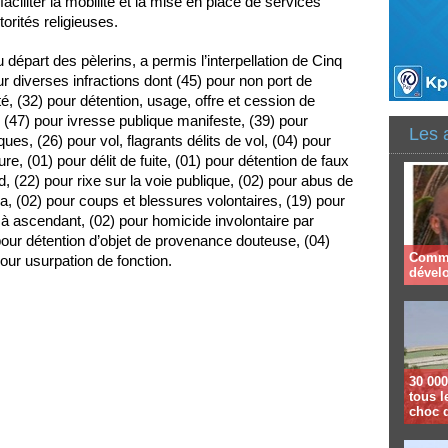
faciliter la mobilité et la mise en place de services
orités religieuses.
 départ des pèlerins, a permis l’interpellation de Cinq
 diverses infractions dont (45) pour non port de
té, (32) pour détention, usage, offre et cession de
(47) pour ivresse publique manifeste, (39) pour
Les 
ues, (26) pour vol, flagrants délits de vol, (04) pour
ure, (01) pour délit de fuite, (01) pour détention de faux
d, (22) pour rixe sur la voie publique, (02) pour abus de
a, (02) pour coups et blessures volontaires, (19) pour
 à ascendant, (02) pour homicide involontaire par
)pour détention d’objet de provenance douteuse, (04)
Comme
pour usurpation de fonction.
dével
30 000
tous l
choc 