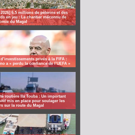
2026] 6,5 millions de pèlerins et des
rds en jeu : Le chantier méconnu de
nomie du Magal
 d’investissements privés à la FIFA :
ino a « perdu la confiance de l’UEFA »
té routière Ila Touba : Un important
itif mis en place pour soulager les
s sur la route du Magal