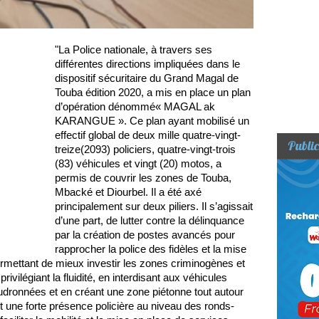
"La Police nationale, à travers ses
différentes directions impliquées dans le
dispositif sécuritaire du Grand Magal de
Touba édition 2020, a mis en place un plan
d’opération dénommé« MAGAL ak
KARANGUE ». Ce plan ayant mobilisé un
effectif global de deux mille quatre-vingt-
Public
treize(2093) policiers, quatre-vingt-trois
(83) véhicules et vingt (20) motos, a
permis de couvrir les zones de Touba,
Mbacké et Diourbel. Il a été axé
principalement sur deux piliers. Il s’agissait
d’une part, de lutter contre la délinquance
par la création de postes avancés pour
rapprocher la police des fidèles et la mise
rmettant de mieux investir les zones criminogènes et
 privilégiant la fluidité, en interdisant aux véhicules
udronnées et en créant une zone piétonne tout autour
t une forte présence policière au niveau des ronds-