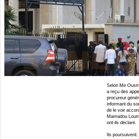
Selon Me Ousma
a reçu des appe
procureur génér
informant du s
de le voir accord
Mamadou Loum av
ont-ils déclaré.
Ils poursuivent: