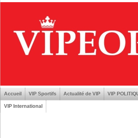
Accueil
VIP Sportifs
Actualité de VIP
VIP POLITI
VIP International