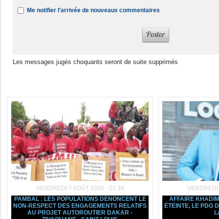
Me notifier l'arrivée de nouveaux commentaires
Les messages jugés choquants seront de suite supprimés
Dans la même rubrique :
VENDREDI 7 AOÛT 2026 - 22:39
VENDREDI 7
PAMBAL : LES POPULATIONS DÉNONCENT LE
AFFAIRE KHADIM
NON-RESPECT DES ENGAGEMENTS RELATIFS
ÉTEINTE, LE PDG
AU PROJET AUTOROUTIER DAKAR -
L