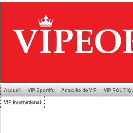
Accueil
VIP Sportifs
Actualité de VIP
VIP POLITI
VIP International