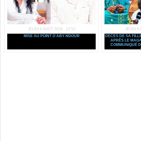
JEUDI 6 AOÛT 2026 - 22:52
JEUDI 6 
MISE AU POINT D'ABY NDOUR
DÉCÈS DE SA FILL
APRÈS LE MAGA
COMMUNIQUÉ D