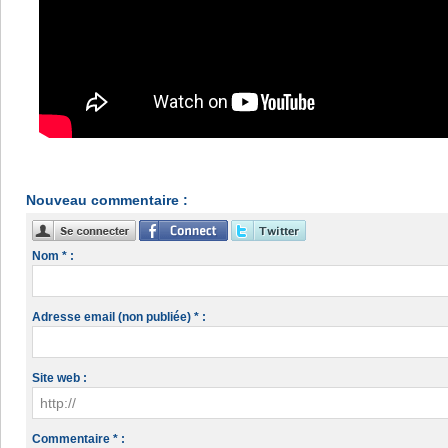
Nouveau commentaire :
Nom * :
Adresse email (non publiée) * :
Site web :
Commentaire * :