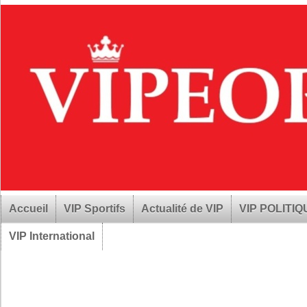
Accueil
VIP Sportifs
Actualité de VIP
VIP POLITI
VIP International