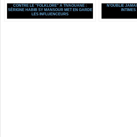
CONTRE LE "FOLKLORE" À TIVAOUANE :
N’OUBLIE JAMAIS
SÉRIGNE HABIB SY MANSOUR MET EN GARDE
INTIMES
LES INFLUENCEURS