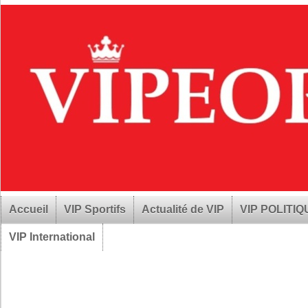
Accueil
VIP Sportifs
Actualité de VIP
VIP POLITI
VIP International