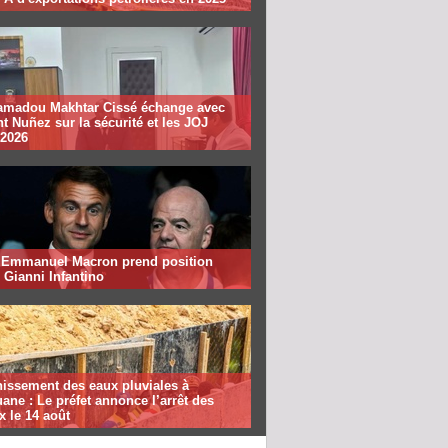
madou Makhtar Cissé échange avec
t Nuñez sur la sécurité et les JOJ
 2026
: Emmanuel Macron prend position
 Gianni Infantino
nissement des eaux pluviales à
ane : Le préfet annonce l’arrêt des
x le 14 août