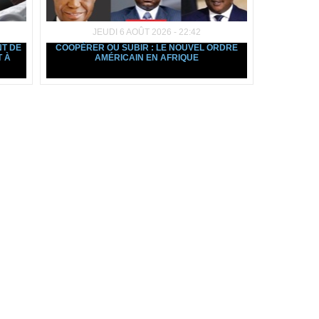
JEUDI 6 AOÛT 2026 - 22:42
NT DE
COOPÉRER OU SUBIR : LE NOUVEL ORDRE
T À
AMÉRICAIN EN AFRIQUE