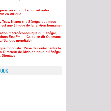
y Teuw Niane: « le Sénégal que nous
 est une éthique de la relation humaine»
uation macroéconomique du Sénégal,
sions Etat-Fmi...: Ce qu’en dit Ousmane
a (Banque mondiale)
que mondiale : Prise de contact entre le
u Directeur de Division pour le Sénégal
r. Diomaye
inchor : le maire Djibril Sonko ira
re au procureur s’il ne…
BOOK