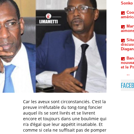
Mar
aimons
Sit
discus
Diagan
Ban
nouvea
et le P
Zigu
répond
FACE
Car les aveux sont circonstanciés. C’est la
preuve irréfutable du tong-tong foncier
auquel ils se sont livrés et se livrent
encore et toujours dans une boulimie qui
n’a d’égal que leur appétit insatiable. Et
comme si cela ne suffisait pas de pomper