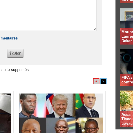
Mouha
Lauren
ommentaires
Dakar
 suite supprimés
FIFA 
<
>
contre
Assai
Tivaou
travau