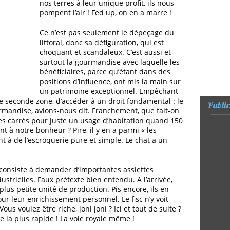
nos terres à leur unique profit, ils nous
pompent l’air ! Fed up, on en a marre !
Ce n’est pas seulement le dépeçage du
littoral, donc sa défiguration, qui est
choquant et scandaleux. C’est aussi et
surtout la gourmandise avec laquelle les
bénéficiaires, parce qu’étant dans des
positions d’influence, ont mis la main sur
un patrimoine exceptionnel. Empêchant
de seconde zone, d’accéder à un droit fondamental : le
Public
Gourmandise, avions-nous dit. Franchement, que fait-on
es carrés pour juste un usage d’habitation quand 150
t à notre bonheur ? Pire, il y en a parmi « les
ent à de l’escroquerie pure et simple. Le chat a un
onsiste à demander d’importantes assiettes
ustrielles. Faux prétexte bien entendu. A l’arrivée,
plus petite unité de production. Pis encore, ils en
our leur enrichissement personnel. Le fisc n’y voit
s voulez être riche, joni joni ? Ici et tout de suite ?
ie la plus rapide ! La voie royale même !