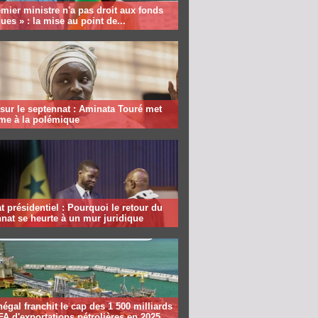
mier ministre n'a pas droit aux fonds
ques » : la mise au point de...
sur le septennat : Aminata Touré met
rme à la polémique
 présidentiel : Pourquoi le retour du
nat se heurte à un mur juridique
égal franchit le cap des 1 500 milliards
A d'exportations pétrolières en 2025