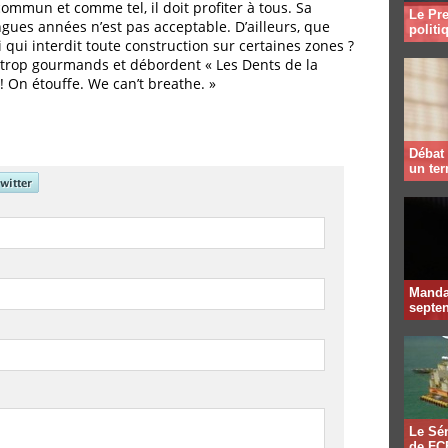
commun et comme tel, il doit profiter à tous. Sa
Le Pre
ngues années n’est pas acceptable. D’ailleurs, que
politi
i qui interdit toute construction sur certaines zones ?
us trop gourmands et débordent « Les Dents de la
! On étouffe. We can’t breathe. »
Débat 
un te
Mandat
septen
Le Sén
de FCF