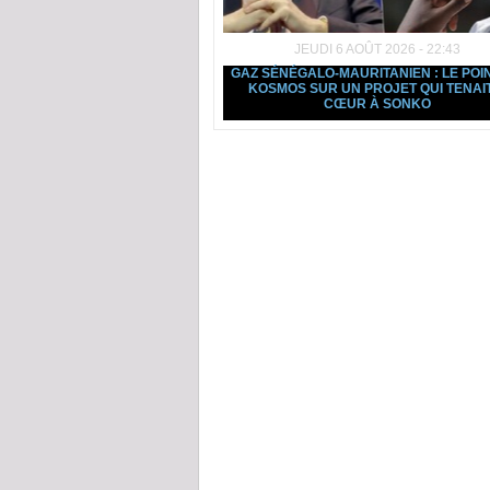
JEUDI 6 AOÛT 2026 - 22:43
GAZ SÉNÉGALO-MAURITANIEN : LE POI
KOSMOS SUR UN PROJET QUI TENAI
CŒUR À SONKO