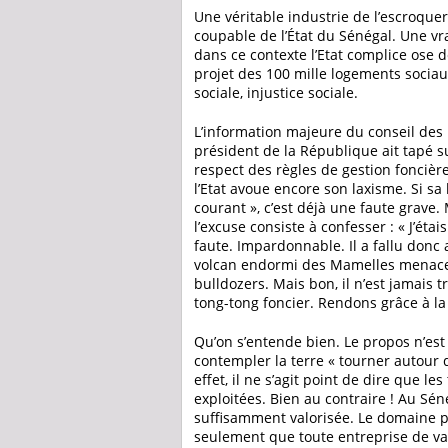
Une véritable industrie de l’escroquer
coupable de l’État du Sénégal. Une vra
dans ce contexte l’Etat complice ose 
projet des 100 mille logements sociaux.
sociale, injustice sociale.
L’information majeure du conseil des 
président de la République ait tapé sur
respect des règles de gestion foncière 
l’Etat avoue encore son laxisme. Si sa 
courant », c’est déjà une faute grave. M
l’excuse consiste à confesser : « J’éta
faute. Impardonnable. Il a fallu donc 
volcan endormi des Mamelles menace 
bulldozers. Mais bon, il n’est jamais t
tong-tong foncier. Rendons grâce à l
Qu’on s’entende bien. Le propos n’est 
contempler la terre « tourner autour 
effet, il ne s’agit point de dire que le
exploitées. Bien au contraire ! Au Sén
suffisamment valorisée. Le domaine p
seulement que toute entreprise de valo