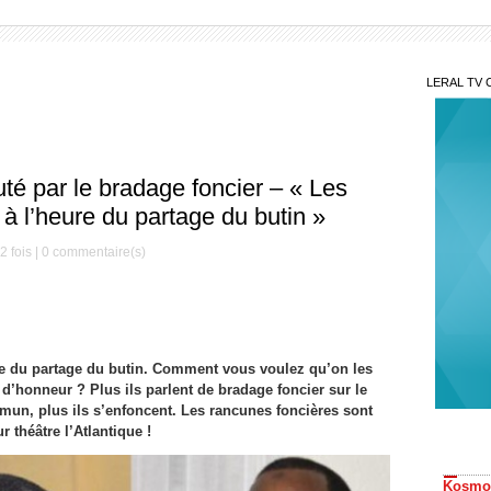
LERAL TV 
 par le bradage foncier – « Les
 à l’heure du partage du butin »
 fois |
0
commentaire(s)
ure du partage du butin. Comment vous voulez qu’on les
 d’honneur ? Plus ils parlent de bradage foncier sur le
Gaz
un, plus ils s’enfoncent. Les rancunes foncières sont
Kosmos
 théâtre l’Atlantique !
Sonko
Coo
améric