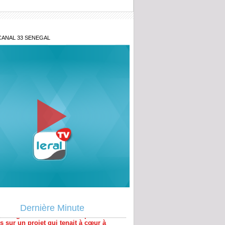
CANAL 33 SENEGAL
 sénégalo-mauritanien : Le point de
 sur un projet qui tenait à cœur à
Dernière Minute
pérer ou subir : Le nouvel ordre
ain en Afrique