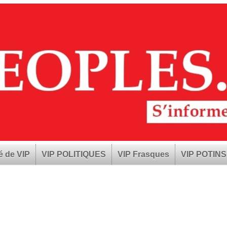
é de VIP
VIP POLITIQUES
VIP Frasques
VIP POTINS