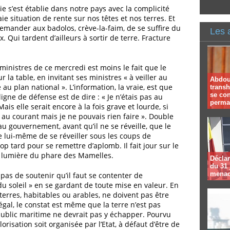
ie s’est établie dans notre pays avec la complicité
ie situation de rente sur nos têtes et nos terres. Et
demander aux badolos, crève-la-faim, de se suffire du
Les 
 Qui tardent d’ailleurs à sortir de terre. Fracture
ministres de ce mercredi est moins le fait que le
 la table, en invitant ses ministres « à veiller au
Abdoul
au plan national ». L’information, la vraie, est que
trans
se co
ligne de défense est de dire : « Je n’étais pas au
perma
ais elle serait encore à la fois grave et lourde, si
is au courant mais je ne pouvais rien faire ». Double
au gouvernement, avant qu’il ne se réveille, que le
lui-même de se réveiller sous les coups de
rop tard pour se remettre d’aplomb. Il fait jour sur le
a lumière du phare des Mamelles.
Déclar
du 31 
menac
pas de soutenir qu’il faut se contenter de
du soleil » en se gardant de toute mise en valeur. En
s terres, habitables ou arables, ne doivent pas être
égal, le constat est même que la terre n’est pas
ublic maritime ne devrait pas y échapper. Pourvu
risation soit organisée par l’Etat, à défaut d’être de