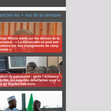
articles les + vus de la semaine
aye Wilane alerte sur les dérives de la
humance : « La démocratie ne peut pas
nstruire sur des changements de camp
nents »
ation de patrimoine : après l’échéance
juillet, les autorités défaillantes sous la
e de lourdes sanctions