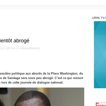
LERAL TV 
entôt abrogé
 Lu 186 fois |
0
commentaire(s)
caractère politique aux abords de la Place Washington, du
ie de Sandaga sera sous peu abrogé. C’est ce qui ressort
lors de cette journée de dialogue national.
Gaz
Kosmos
Sonko
Coo
améric