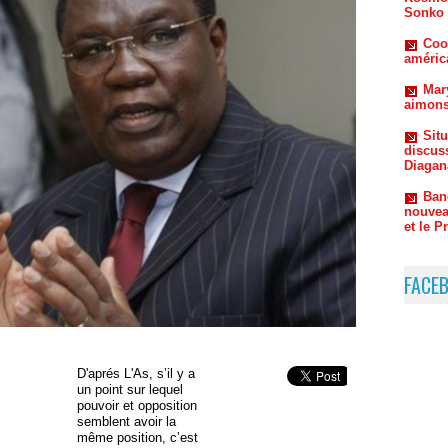
Mar
aimons
Sit
discus
Diagan
Ban
nouvea
et le P
Zigu
répond
FACE
D'aprés L'As, s’il y a
un point sur lequel
pouvoir et opposition
semblent avoir la
même position, c’est