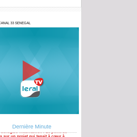
CANAL 33 SENEGAL
 sénégalo-mauritanien : Le point de
 sur un projet qui tenait à cœur à
Dernière Minute
pérer ou subir : Le nouvel ordre
ain en Afrique