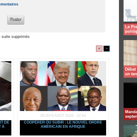
ommentaires
Le Pre
politi
 suite supprimés
<
>
Débat 
un te
Mandat
JEUDI 6 AOÛT 2026 - 22:42
septen
NT DE
COOPÉRER OU SUBIR : LE NOUVEL ORDRE
T À
AMÉRICAIN EN AFRIQUE