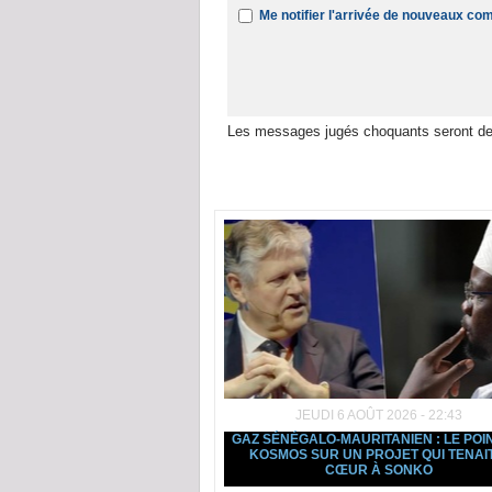
Me notifier l'arrivée de nouveaux c
Les messages jugés choquants seront de
Dans la même rubrique :
JEUDI 6 AOÛT 2026 - 22:43
GAZ SÉNÉGALO-MAURITANIEN : LE POI
KOSMOS SUR UN PROJET QUI TENAI
CŒUR À SONKO