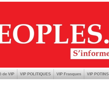
é de VIP
VIP POLITIQUES
VIP Frasques
VIP POTINS