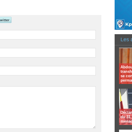
Les 
Abdoul
trans
se co
perma
Déclar
du 31 
menac