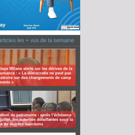
articles les + vus de la semaine
aye Wilane alerte sur les dérives de la
humance : « La démocratie ne peut pas
nstruire sur des changements de camp
nents »
ation de patrimoine : après l’échéance
juillet, les autorités défaillantes sous la
e de lourdes sanctions