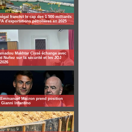
égal franchit le cap des 1 500 milliards
A d'exportations pétrolières en 2025
madou Makhtar Cissé échange avec
t Nuñez sur la sécurité et les JOJ
 2026
: Emmanuel Macron prend position
 Gianni Infantino