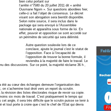
bien celui portant sur
l’arrêté n°7580 du 20 juillet 2011 dit « arrêté
Ousmane Ngom ». Sur questions abordées hier,
celle-ci a fait l’objet de consensus. Le décret
visant son abrogation sera bientôt disponible.
Selon notre source, il sera inclus dans le
package qui sera envoyé à l’Assemblée
nationale et apparaîtra sous forme de loi. En
effet, pouvoir et opposition se sont accordé sur
un périmètre de sécurité qui sera délimité.
Autre question soulevée lors de ce
conclave, ajoute le journal c'est le statut de
Public
l’opposition. Face à l’incapacité de
l’opposition de trouver la bonne formule, il
reviendra à la majorité de faire le travail. Le
u des discussions. Sur ce point, la majorité réclame 36 h ,
i a été au cœur des échanges demeure l’organisation des
 on s’achemine tout droit vers un report du scrutin.
 à la révision des listes électorales risque de revoir sa copie.
moins six mois de travail. C’est pratiquement le temps qui
et angle, il sera très difficile que le scrutin puisse se tenir à
 et tout porte à croire que c’est le chef de l’Etat qui devra