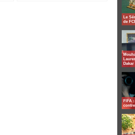
Le Sén
de FCF
Mouha
Lauren
Dakar
FIFA 
contre