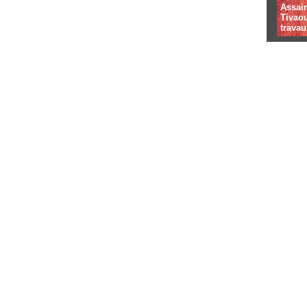
Assai
Tivaou
travau