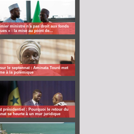
mier ministre n'a pas droit aux fonds
ques » : la mise au point de...
sur le septennat : Aminata Touré met
rme à la polémique
 présidentiel : Pourquoi le retour du
nat se heurte à un mur juridique