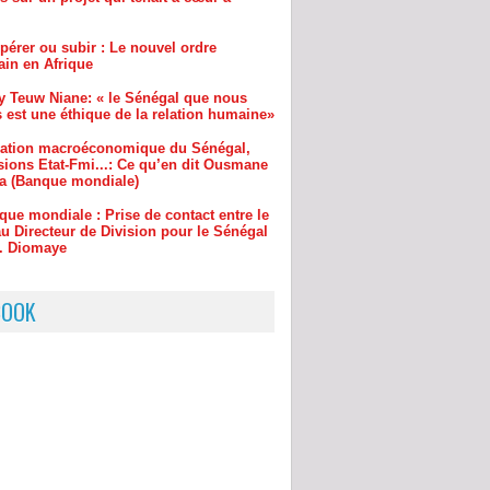
y Teuw Niane: « le Sénégal que nous
 est une éthique de la relation humaine»
uation macroéconomique du Sénégal,
sions Etat-Fmi...: Ce qu’en dit Ousmane
a (Banque mondiale)
que mondiale : Prise de contact entre le
u Directeur de Division pour le Sénégal
r. Diomaye
inchor : le maire Djibril Sonko ira
re au procureur s’il ne…
BOOK