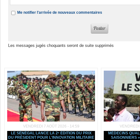
Me notifier l'arrivée de nouveaux commentaires
Les messages jugés choquants seront de suite supprimés
Dans la même rubrique :
VENDREDI 7 AOÛT 2026 - 14:59
VENDREDI 7
LE SÉNÉGAL LANCE LA 2ᵉ ÉDITION DU PRIX
MÉDECINS QUALI
DU PRÉSIDENT POUR L'INNOVATION MILITAIRE
SAISONNIERS »