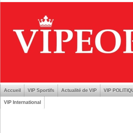
Accueil
VIP Sportifs
Actualité de VIP
VIP POLITI
VIP International