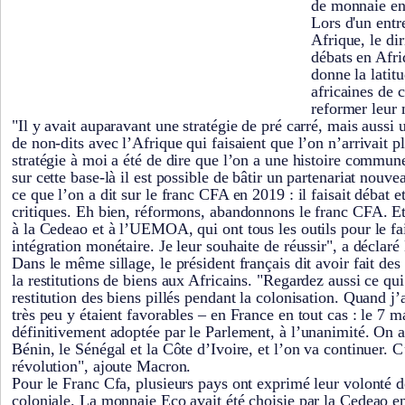
de monnaie en
Lors d'un entr
Afrique, le dir
débats en Afri
donne la latit
africaines de 
reformer leur
"Il y avait auparavant une stratégie de pré carré, mais auss
de non-dits avec l’Afrique qui faisaient que l’on n’arrivait 
stratégie à moi a été de dire que l’on a une histoire commune,
sur cette base-là il est possible de bâtir un partenariat nouv
ce que l’on a dit sur le franc CFA en 2019 : il faisait débat et 
critiques. Eh bien, réformons, abandonnons le franc CFA. Et
à la Cedeao et à l’UEMOA, qui ont tous les outils pour le fa
intégration monétaire. Je leur souhaite de réussir", a décl
Dans le même sillage, le président français dit avoir fait des
la restitutions de biens aux Africains. "Regardez aussi ce qui
restitution des biens pillés pendant la colonisation. Quand j
très peu y étaient favorables – en France en tout cas : le 7 mai
définitivement adoptée par le Parlement, à l’unanimité. On
Bénin, le Sénégal et la Côte d’Ivoire, et l’on va continuer. C
révolution", ajoute Macron.
Pour le Franc Cfa, plusieurs pays ont exprimé leur volonté 
coloniale. La monnaie Eco avait été choisie par la Cedeao en