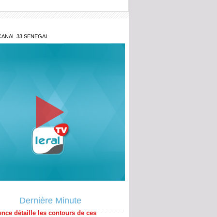
CANAL 33 SENEGAL
milliards de la Banque mondiale : la
nce détaille les contours de ces
ux financements
Dernière Minute
tions territoriales : le FDR exige une
tation immédiate face à un calendrier