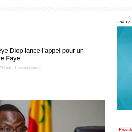
LERAL TV 
ye Diop lance l’appel pour un
ye Faye
29 fois |
1
commentaire(s)
340 
Préside
nouvea
Élec
concer