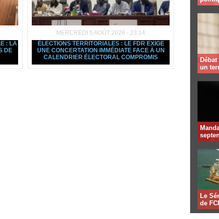
MERCREDI 5 AOÛT 2026 - 23:14
E : LA
ÉLECTIONS TERRITORIALES : LE FDR EXIGE
S DE
UNE CONCERTATION IMMÉDIATE FACE À UN
CALENDRIER ÉLECTORAL COMPROMIS
Débat 
un te
Mandat
septen
Le Sén
de FCF