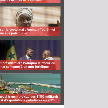
sur le septennat : Aminata Touré met
rme à la polémique
 présidentiel : Pourquoi le retour du
nat se heurte à un mur juridique
égal franchit le cap des 1 500 milliards
A d'exportations pétrolières en 2025