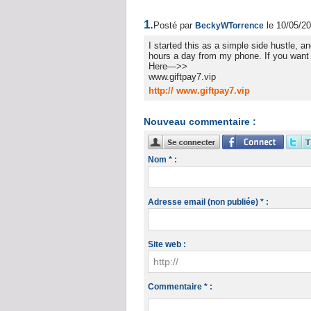
1.
Posté par
le 10/05/2
BeckyWTorrence
I started this as a simple side hustle, a
hours a day from my phone. If you want t
Here—>>
www.giftpay7.vip
http:// www.giftpay7.vip
Nouveau commentaire :
Nom * :
Adresse email (non publiée) * :
Site web :
Commentaire * :