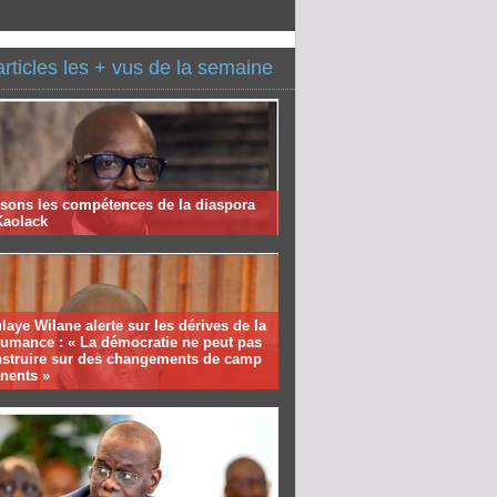
articles les + vus de la semaine
isons les compétences de la diaspora
Kaolack
aye Wilane alerte sur les dérives de la
humance : « La démocratie ne peut pas
nstruire sur des changements de camp
nents »