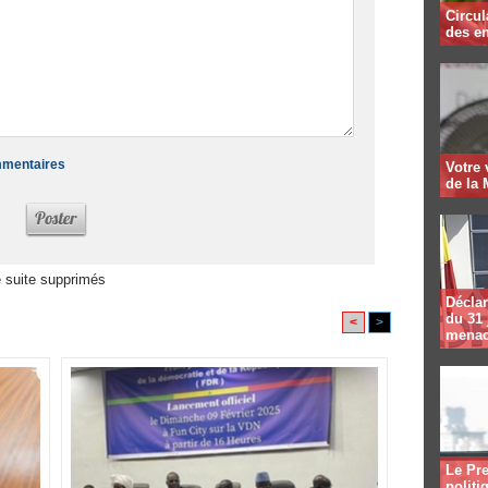
Circul
des en
ommentaires
Votre
de la 
 suite supprimés
Déclar
du 31 
<
>
menac
Le Pre
politi