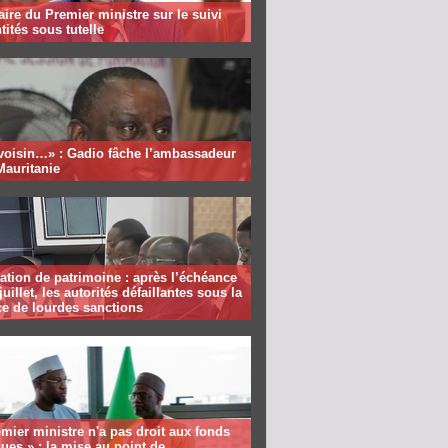
aire du Premier ministre sur le suivi
tités sous tutelle
 voisin…» : Gadio fâche l’ambassadeur
Mauritanie
ation de patrimoine : après l’échéance
juillet, les autorités défaillantes sous la
e de lourdes sanctions
mier ministre n'a pas droit aux fonds
ques » : la mise au point de...