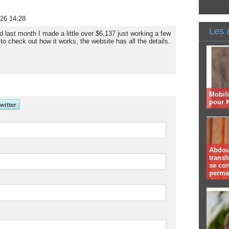
026 14:28
Les 
nd last month I made a little over $6,137 just working a few
o check out how it works, the website has all the details.
Mobil
pour 
Abdoul
trans
se co
perma