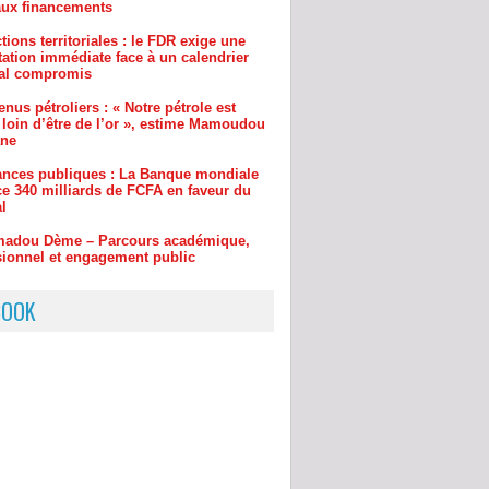
ral compromis
nus pétroliers : « Notre pétrole est
 loin d’être de l’or », estime Mamoudou
ane
ances publiques : La Banque mondiale
e 340 milliards de FCFA en faveur du
l
adou Dème – Parcours académique,
sionnel et engagement public
pension des demandes d’explications :
S salue le « recul » du ministre
u Lamine Dianté
BOOK