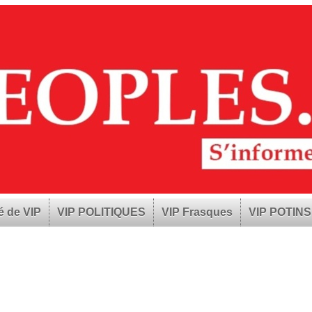
é de VIP
VIP POLITIQUES
VIP Frasques
VIP POTINS