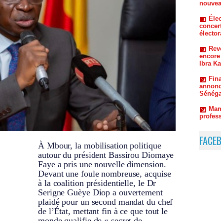
électo
Reve
encore
Ibra K
Fin
annonc
Sénéga
Mam
profes
Sus
Le CIAA
Mamado
FACE
À Mbour, la mobilisation politique
autour du président Bassirou Diomaye
Faye a pris une nouvelle dimension.
Devant une foule nombreuse, acquise
à la coalition présidentielle, le Dr
Serigne Guèye Diop a ouvertement
plaidé pour un second mandat du chef
de l’État, mettant fin à ce que tout le
monde qualifie de « secret de