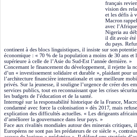
français revie
vision des rela
et les défis à 
Macron rappel
avec l’Afrique
Nigeria au dé
il dit avoir ét
du pays. Refus
continent à des blocs linguistiques, il insiste sur son potent
économique : « 70 % de la population a moins de 30 ans et l
supérieure à celle de l’Asie du Sud-Est l’année dernière. »
Concernant le financement du développement, il rejette la no
d’un « investissement solidaire et durable », plaidant pour 
l’architecture financière internationale et une meilleure mobi
privés. Sur la jeunesse, il souligne l’urgence de créer des em
services publics, tout en reconnaissant que les crises sécurit
les budgets de l’éducation et de la santé.
Interrogé sur la responsabilité historique de la France, Macr
condamné avec force la colonisation » dès 2017, mais refuse
explication des difficultés actuelles. « Les dirigeants africai
d’améliorer la gouvernance dans leur pays. »
Face aux rivalités mondiales autour des minerais critiques, il
Européens ne sont pas les prédateurs de ce siècle », contrair
accuse de logique « prédatrice ». Il défend une stratégie d’