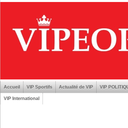
Accueil
VIP Sportifs
Actualité de VIP
VIP POLITI
VIP International