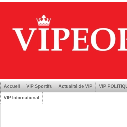
Accueil
VIP Sportifs
Actualité de VIP
VIP POLITI
VIP International