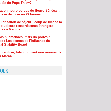
larisation de séjour : coup de filet de la
 plusieurs ressortissants étrangers
llés à Médina
lois ni amendes, mais un pouvoir
e : Les secrets de l'influence du
al Stability Board
: fragilisé, Infantino tient une réunion de
au Maroc
guere de Saint-Louis : Amara Traoré
manager sportif et entraîneur de
e
BOOK