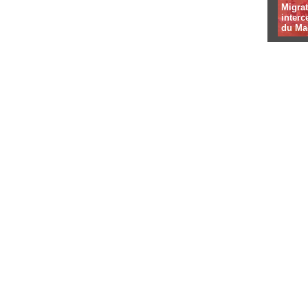
Migrat
interc
du Ma