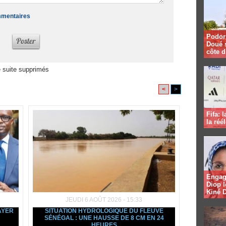
ommentaires
Podor 
Doué 
côte d
 suite supprimés
<
>
Fifa: 
la réé
Engag
Diop l
Kiné 
JEUDI 6 AOÛT 2026 - 15:33
AYER
SITUATION HYDROLOGIQUE DU FLEUVE
SÉNÉGAL : UNE HAUSSE DE 8 CM EN 24
HEURES