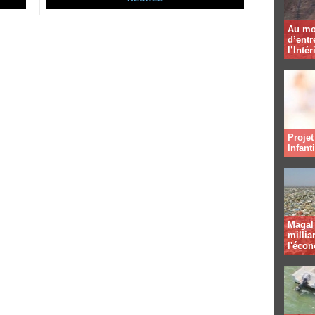
Au mo
d’entr
l’Intér
Projet
Infant
Magal 
millia
l'éco