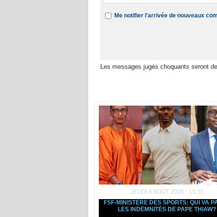
Me notifier l'arrivée de nouveaux c
Les messages jugés choquants seront de
Dans la même rubrique :
JEUDI 6 AOÛT 2026 - 15:35
FSF-MINISTÈRE DES SPORTS: QUI VA P
LES INDEMNITÉS DE PAPE THIAW?