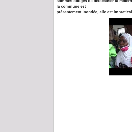
sommes obligés de délocaliser la materni
la commune est
présentement inondée, elle est impratica