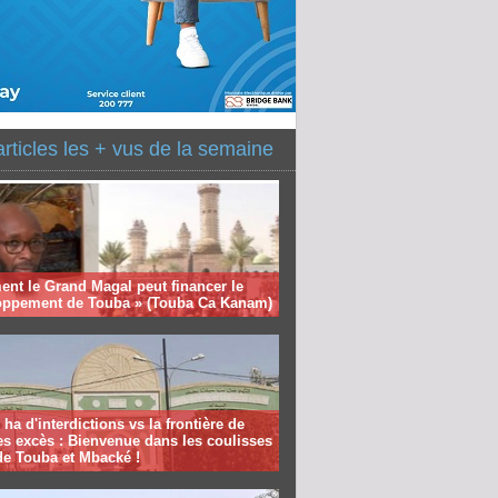
articles les + vus de la semaine
nt le Grand Magal peut financer le
oppement de Touba » (Touba Ca Kanam)
 ha d'interdictions vs la frontière de
es excès : Bienvenue dans les coulisses
de Touba et Mbacké !