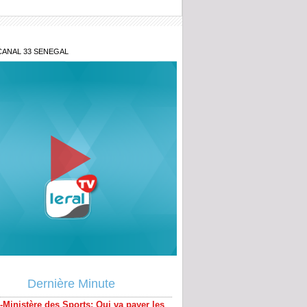
CANAL 33 SENEGAL
-Ministère des Sports: Qui va payer les
ités de Pape Thiaw?
Dernière Minute
uation hydrologique du fleuve Sénégal :
usse de 8 cm en 24 heures