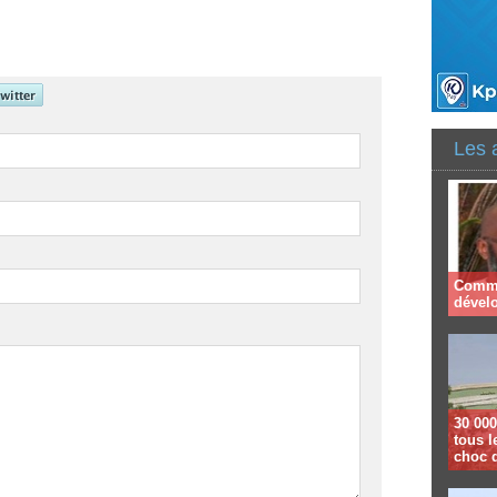
Les 
Comme
dével
30 000
tous l
choc 