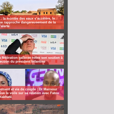
: la montée des eaux s’accélère, le
se rapproche dangereusement de la
’alerte
la fédération galloise retire son soutien à
lection du président Infantino
ement et vie de couple : Dr Mansour
ève le voile sur sa relation avec Fatou
Diakhaté