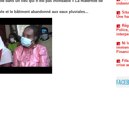
té dans un lieu qui n’est pas inondable » La maternité de
Régu
ble et le bâtiment abandonné aux eaux pluviales...
Police,
interpe
Ni 
immens
Financi
Fifa
crise 
Lin
nommé 
l’équip
FACE