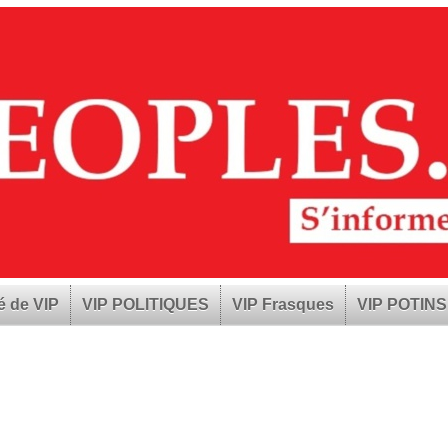
é de VIP
VIP POLITIQUES
VIP Frasques
VIP POTINS