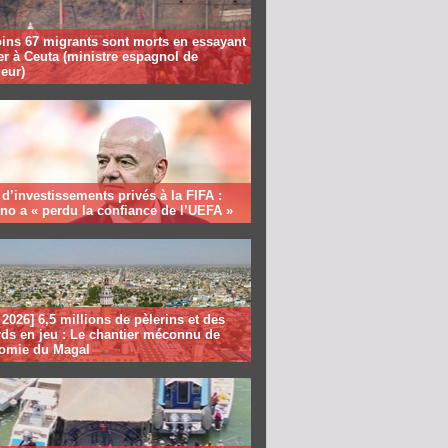
ins 67 migrants sont morts en essayant
er à Ceuta (ministre espagnol de
ieur)
 d’investissements privés à la FIFA :
ino a « perdu la confiance de l’UEFA »
2026] 6,5 millions de pèlerins et des
rds en jeu : Le chantier méconnu de
nomie du Magal