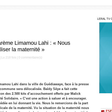
LERAL TV 
arème Limamou Lahi : « Nous
iser la maternité »
 Lu 218 fois |
0
commentaire(s)
amou Lahi dans la ville de Guédiawaye, face à la presse
 commune sera délocalisée. Baïdy Sèye a fait cette
ion des 2.500 kits d’accouchement offerts par Malick
FSF
é Solidaire. « C’est une action à saluer et à encourager.
indemn
cédée en lui donnant la vie. Nous le remercions de la part
icale de la maternité. Vu la situation de la maternité nous
Sit
Une ha