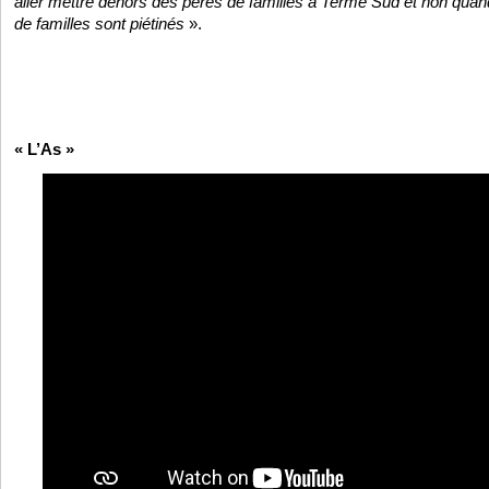
aller mettre dehors des pères de familles à Terme Sud et non quand
de familles sont piétinés
».
« L’As »