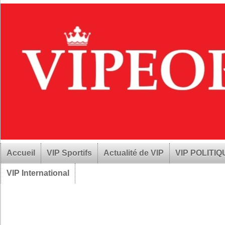
Accueil
VIP Sportifs
Actualité de VIP
VIP POLITI
VIP International