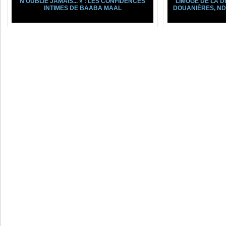
N’OUBLIE JAMAIS... » : LES CONFIDENCES
LIMOGÉ DE LA D
INTIMES DE BAABA MAAL
DOUANIÈRES, ND