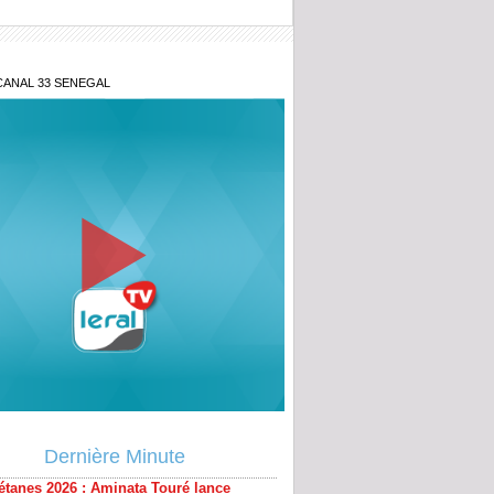
CANAL 33 SENEGAL
étanes 2026 : Aminata Touré lance
ative « Zéro Violence » depuis sa ville
Dernière Minute
ougou : la gendarmerie intensifie la