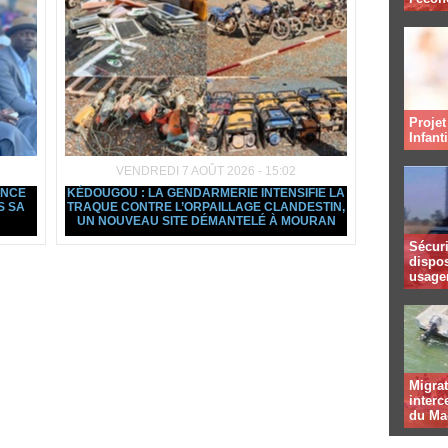
Projet
Infant
VENDREDI 7 AOÛT 2026 - 15:02
ANCE
KÉDOUGOU : LA GENDARMERIE INTENSIFIE LA
S SA
TRAQUE CONTRE L’ORPAILLAGE CLANDESTIN,
UN NOUVEAU SITE DÉMANTELÉ À MOURAN
Sécuri
dispos
usager
Migrat
interc
du Ma