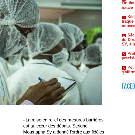
traque 
nouvea
Sécu
du Dir
SY, à l
Prét
précis
Pet
s'affi
économ
Du 
coulis
Thiaw 
FACE
«La mise en relief des mesures barrières
est au cœur des débats. Serigne
Moustapha Sy a donné l’ordre aux fidèles