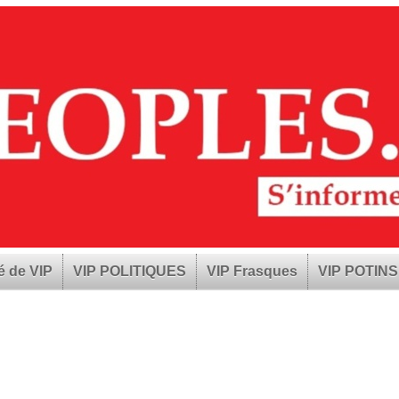
é de VIP
VIP POLITIQUES
VIP Frasques
VIP POTINS