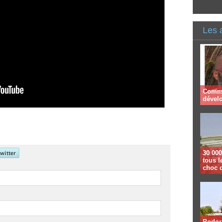
Les 
Comme
dével
30 000
tous l
choc 
Podor 