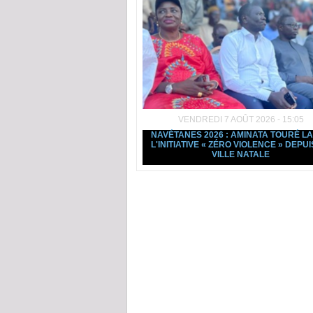
VENDREDI 7 AOÛT 2026 - 15:05
NAVÉTANES 2026 : AMINATA TOURÉ L
L'INITIATIVE « ZÉRO VIOLENCE » DEPUI
VILLE NATALE