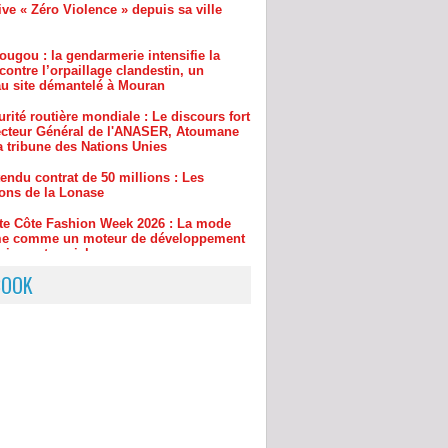
contre l’orpaillage clandestin, un
u site démantelé à Mouran
rité routière mondiale : Le discours fort
ecteur Général de l'ANASER, Atoumane
a tribune des Nations Unies
endu contrat de 50 millions : Les
ions de la Lonase
ite Côte Fashion Week 2026 : La mode
rme comme un moteur de développement
ique et social
drame familial à l'urgence absolue : Les
ses du projet « 221 » d'Amadou Abdou
pour sauver des vies en 60 secondes
BOOK