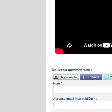
Nouveau commentaire :
Nom * :
Adresse email (non publiée) * :