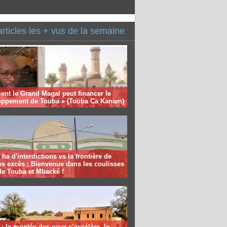
articles les + vus de la semaine
nt le Grand Magal peut financer le
oppement de Touba » (Touba Ca Kanam)
 ha d'interdictions vs la frontière de
es excès : Bienvenue dans les coulisses
de Touba et Mbacké !
: la montée des eaux s’accélère, le