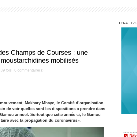
LERAL TV 
 des Champs de Courses : une
 moustarchidines mobilisés
89 fois |
0
commentaire(s)
 mouvement, Makhary Mbaye, le Comité d’organisation,
rain de voir quelles sont les dispositions à prendre dans
e Gamou annuel. Surtout que cette année-ci, le Gamou
Nav
itaire avec la propagation du coronavirus».
l'initi
natale
Kéd