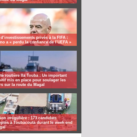
 d’investissements privés à la FIFA :
ino a « perdu la confiance de l’UEFA »
té routière Ila Touba : Un important
itif mis en place pour soulager les
s sur la route du Magal
ion irrégulière : 173 candidats
eptés à Toubacouta durant le week-end
gal