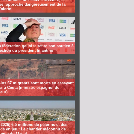
se rapproche dangereusement de la
’alerte
la fédération galloise retire son soutien à
lection du président Infantino
ins 67 migrants sont morts en essayant
er à Ceuta (ministre espagnol de
ieur)
2026] 6,5 millions de pèlerins et des
rds en jeu : Le chantier méconnu de
nomie du Magal