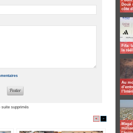
Doué 
côte d
Fifa: 
la réé
ommentaires
Au mo
d’entr
l’Intér
 suite supprimés
<
>
Magal 
millia
l'éco