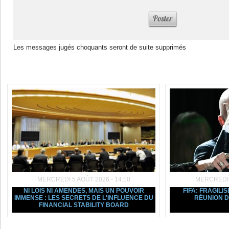
Les messages jugés choquants seront de suite supprimés
Dans la même rubrique :
MERCREDI 5 AOÛT 2026 - 14:10
MERCREDI 5
NI LOIS NI AMENDES, MAIS UN POUVOIR
FIFA: FRAGILIS
IMMENSE : LES SECRETS DE L'INFLUENCE DU
RÉUNION D
FINANCIAL STABILITY BOARD