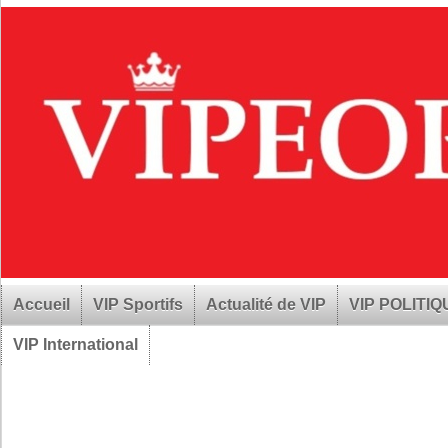
Accueil
VIP Sportifs
Actualité de VIP
VIP POLITI
VIP International