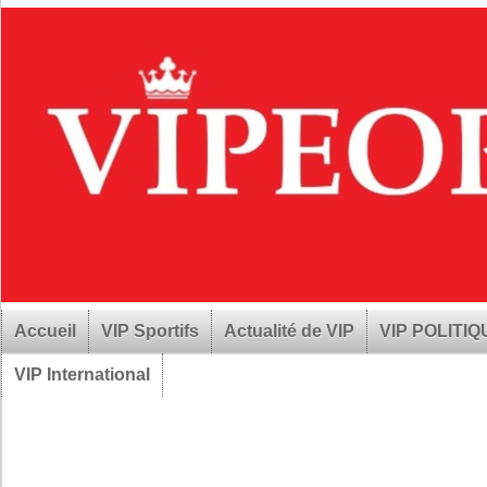
Accueil
VIP Sportifs
Actualité de VIP
VIP POLITI
VIP International