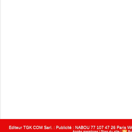
Editeur TGK COM Sarl. : Publicité : NABOU 77 107 47 26 Paris
Accès membres
|
Plan du site
|
Sy