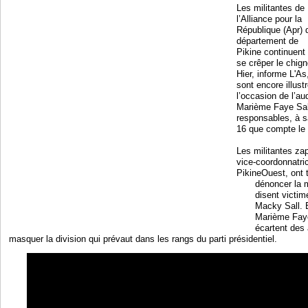
Les militantes de
l’Alliance pour la
République (Apr) 
département de
Pikine continuent
se crêper le chign
Hier, informe L'A
sont encore illust
l’occasion de l’a
Marième Faye Sal
responsables, à s
16 que compte le
Les militantes z
vice-coordonnatr
PikineOuest, ont t
dénoncer la m
disent victim
Macky Sall. El
Marième Faye 
écartent des
masquer la division qui prévaut dans les rangs du parti présidentiel.