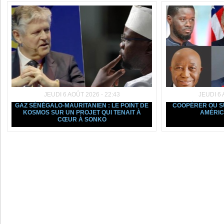
JEUDI 6 AOÛT 2026 - 22:43
JEUDI 6 
GAZ SÉNÉGALO-MAURITANIEN : LE POINT DE
COOPÉRER OU SU
KOSMOS SUR UN PROJET QUI TENAIT À
AMÉRIC
CŒUR À SONKO