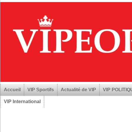
Accueil
VIP Sportifs
Actualité de VIP
VIP POLITI
VIP International