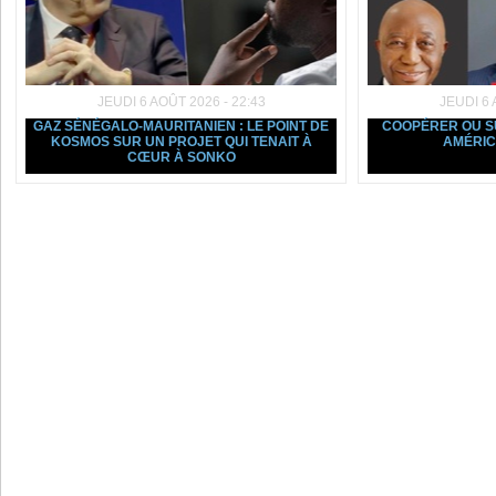
JEUDI 6 AOÛT 2026 - 22:43
JEUDI 6 
GAZ SÉNÉGALO-MAURITANIEN : LE POINT DE
COOPÉRER OU SU
KOSMOS SUR UN PROJET QUI TENAIT À
AMÉRIC
CŒUR À SONKO