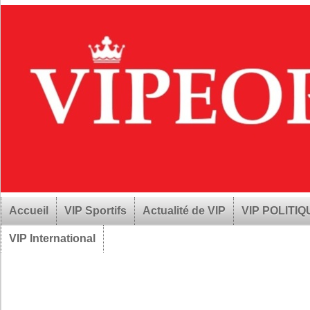
Accueil
VIP Sportifs
Actualité de VIP
VIP POLITI
VIP International