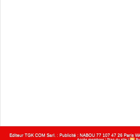
Editeur TGK COM Sarl. : Publicité : NABOU 77 107 47 26 Paris
Accès membres
|
Plan du site
|
Sy