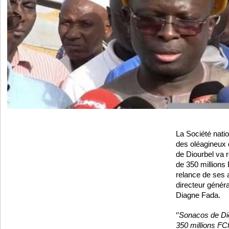
La Société nati
des oléagineu
de Diourbel va 
de 350 millions
relance de ses a
directeur généra
Diagne Fada.
‘’
Sonacos de Dio
350 millions FC