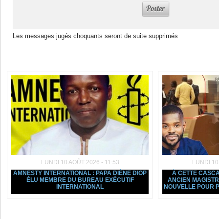
Les messages jugés choquants seront de suite supprimés
Dans la même rubrique :
LUNDI 10 AOÛT 2026 - 11:53
LUNDI 10
AMNESTY INTERNATIONAL : PAPA DIÈNE DIOP
À CETTE CASCAD
ÉLU MEMBRE DU BUREAU EXÉCUTIF
ANCIEN MAGIST
INTERNATIONAL
NOUVELLE POUR P