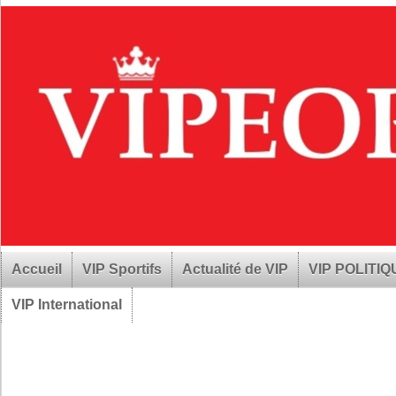
Accueil
VIP Sportifs
Actualité de VIP
VIP POLITI
VIP International