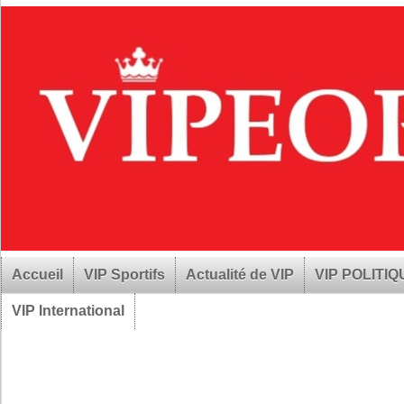
Accueil
VIP Sportifs
Actualité de VIP
VIP POLITI
VIP International