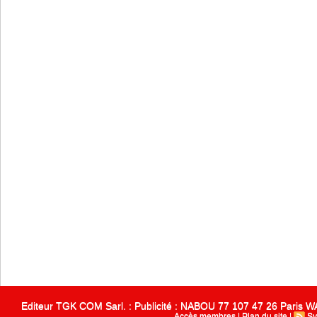
Editeur TGK COM Sarl. : Publicité : NABOU 77 107 47 26 Paris
Accès membres
|
Plan du site
|
Sy