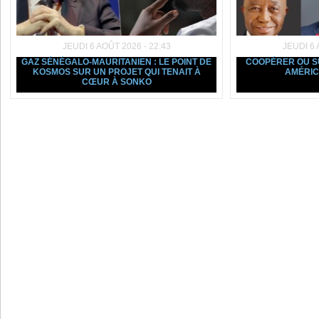
JEUDI 6 AOÛT 2026 - 22:43
JEUDI 6 
GAZ SÉNÉGALO-MAURITANIEN : LE POINT DE
COOPÉRER OU SU
KOSMOS SUR UN PROJET QUI TENAIT À
AMÉRIC
CŒUR À SONKO