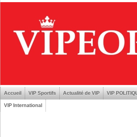
Accueil
VIP Sportifs
Actualité de VIP
VIP POLITI
VIP International