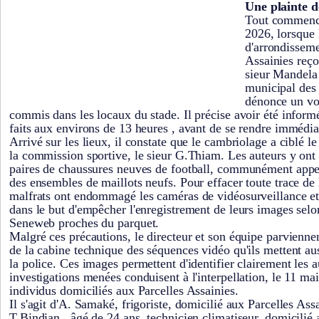
Une plainte d
Tout commence
2026, lorsque 
d'arrondisseme
Assainies reçoi
sieur Mandela 
municipal des 
dénonce un vol
commis dans les locaux du stade. Il précise avoir été infor
faits aux environs de 13 heures , avant de se rendre immédia
Arrivé sur les lieux, il constate que le cambriolage a ciblé l
la commission sportive, le sieur G.Thiam. Les auteurs y ont
paires de chaussures neuves de football, communément appel
des ensembles de maillots neufs. Pour effacer toute trace de 
malfrats ont endommagé les caméras de vidéosurveillance et 
dans le but d'empêcher l'enregistrement de leurs images selo
Seneweb proches du parquet.
Malgré ces précautions, le directeur et son équipe parvienne
de la cabine technique des séquences vidéo qu'ils mettent aus
la police. Ces images permettent d'identifier clairement les 
investigations menées conduisent à l'interpellation, le 11 ma
individus domiciliés aux Parcelles Assainies.
Il s'agit d'A. Samaké, frigoriste, domicilié aux Parcelles Ass
T.Bindian,, âgé de 24 ans, technicien climatiseur, domicilié 