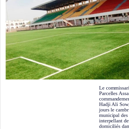
Le commissari
Parcelles Assa
commandement
Hadji Ali Sow,
jours le cambr
municipal des 
interpellant 
domiciliés dan