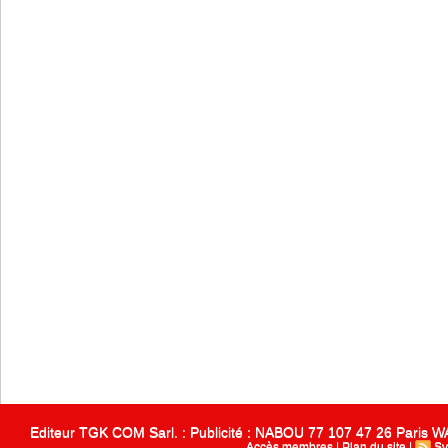
Editeur TGK COM Sarl. : Publicité : NABOU 77 107 47 26 Paris
Accès membres
|
Plan du site
|
Sy