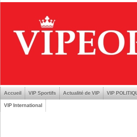
Accueil
VIP Sportifs
Actualité de VIP
VIP POLITI
VIP International