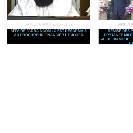
SAMEDI 8 AOÛT 2026 - 11:52
SAMEDI 8
AFFAIRE FARBA NGOM : C’EST DÉSORMAIS
REMISE DES 
AU PROCUREUR FINANCIER DE JOUER
PRYTANÉE MILI
SALUE UN MODÈLE
ET