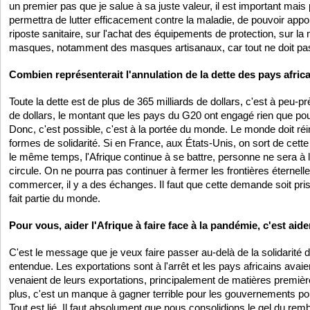
un premier pas que je salue à sa juste valeur, il est important mais
permettra de lutter efficacement contre la maladie, de pouvoir appor
riposte sanitaire, sur l'achat des équipements de protection, sur la
masques, notamment des masques artisanaux, car tout ne doit pas 
Combien représenterait l'annulation de la dette des pays afric
Toute la dette est de plus de 365 milliards de dollars, c'est à peu-p
de dollars, le montant que les pays du G20 ont engagé rien que po
Donc, c'est possible, c'est à la portée du monde. Le monde doit ré
formes de solidarité. Si en France, aux États-Unis, on sort de cet
le même temps, l'Afrique continue à se battre, personne ne sera à l'
circule. On ne pourra pas continuer à fermer les frontières éternel
commercer, il y a des échanges. Il faut que cette demande soit pris
fait partie du monde.
Pour vous, aider l'Afrique à faire face à la pandémie, c'est aid
C'est le message que je veux faire passer au-delà de la solidarité 
entendue. Les exportations sont à l'arrêt et les pays africains avai
venaient de leurs exportations, principalement de matières premièr
plus, c'est un manque à gagner terrible pour les gouvernements pou
Tout est lié. Il faut absolument que nous consolidions le gel du re