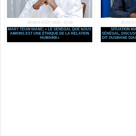
JEUDI 6 AOÛT 2026 - 15:38
JEUDI 6 
MARY TEUW NIANE: « LE SÉNÉGAL QUE NOUS
SITUATION 
AIMONS EST UNE ÉTHIQUE DE LA RELATION
SÉNÉGAL, DISCUSSI
HUMAINE»
DIT OUSMANE DIA