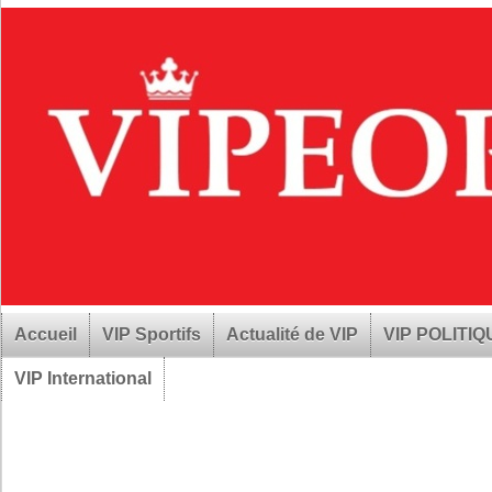
Accueil
VIP Sportifs
Actualité de VIP
VIP POLITI
VIP International