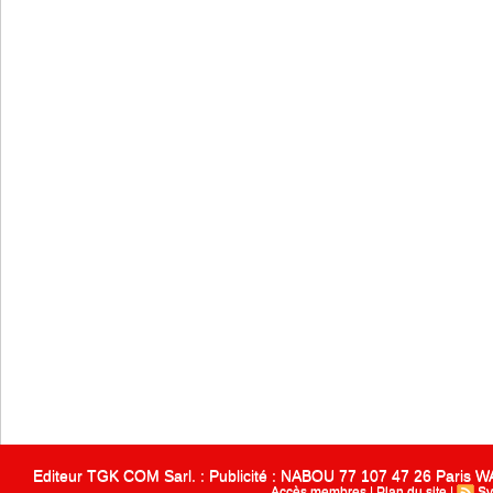
Editeur TGK COM Sarl. : Publicité : NABOU 77 107 47 26 Paris
Accès membres
|
Plan du site
|
Sy