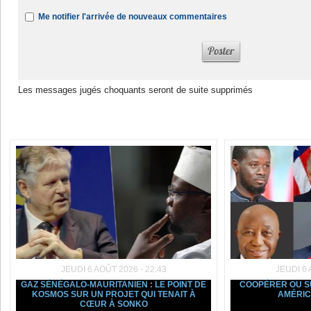
Me notifier l'arrivée de nouveaux commentaires
Les messages jugés choquants seront de suite supprimés
Dans la même rubrique :
JEUDI 6 AOÛT 2026 - 22:43
JEUDI 6 
GAZ SÉNÉGALO-MAURITANIEN : LE POINT DE
COOPÉRER OU SU
KOSMOS SUR UN PROJET QUI TENAIT À
AMÉRIC
CŒUR À SONKO