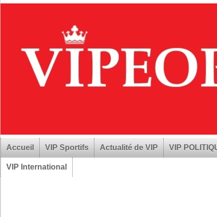
Accueil
VIP Sportifs
Actualité de VIP
VIP POLITI
VIP International