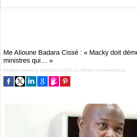
Me Alioune Badara Cissé : « Macky doit déme
ministres qui… »
Rédigé le Samedi 25 Juillet 2020 à 23:32 | Lu 384 fois |
0
commentaire(s)