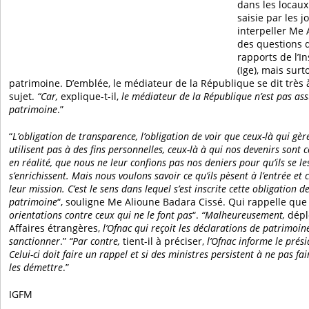
dans les locaux 
saisie par les j
interpeller Me 
des questions 
rapports de l’I
(Ige), mais surt
patrimoine. D’emblée, le médiateur de la République se dit très à
sujet.
“Car,
explique-t-il,
le médiateur de la République n’est pas ass
patrimoine
.”
“
L’obligation de transparence, l’obligation de voir que ceux-là qui gèr
utilisent pas à des fins personnelles, ceux-là à qui nos devenirs sont 
en réalité, que nous ne leur confions pas nos deniers pour qu’ils se l
s’enrichissent. Mais nous voulons savoir ce qu’ils pèsent à l’entrée et c
leur mission. C’est le sens dans lequel s’est inscrite cette obligation d
patrimoine
“, souligne Me Alioune Badara Cissé. Qui rappelle que 
orientations contre ceux qui ne le font pas
“.
“Malheureusement,
déplo
Affaires étrangères,
l’Ofnac qui reçoit les déclarations de patrimoin
sanctionner
.”
“Par contre,
tient-il à préciser,
l’Ofnac informe le prés
Celui-ci doit faire un rappel et si des ministres persistent à ne pas fair
les démettre
.”
IGFM