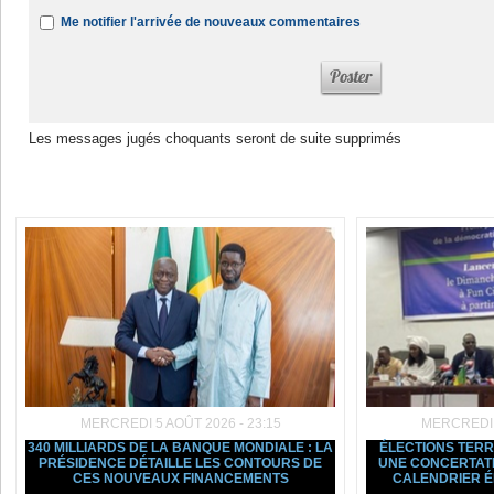
Me notifier l'arrivée de nouveaux commentaires
Les messages jugés choquants seront de suite supprimés
Dans la même rubrique :
MERCREDI 5 AOÛT 2026 - 23:15
MERCREDI 5
340 MILLIARDS DE LA BANQUE MONDIALE : LA
ÉLECTIONS TERRI
PRÉSIDENCE DÉTAILLE LES CONTOURS DE
UNE CONCERTATI
CES NOUVEAUX FINANCEMENTS
CALENDRIER 