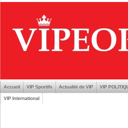
Accueil
VIP Sportifs
Actualité de VIP
VIP POLITI
VIP International