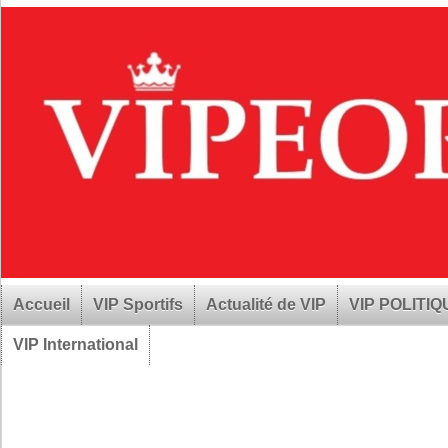
Accueil
VIP Sportifs
Actualité de VIP
VIP POLITI
VIP International