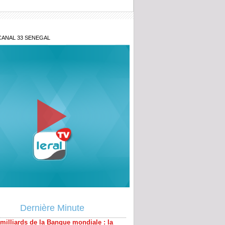
CANAL 33 SENEGAL
milliards de la Banque mondiale : la
nce détaille les contours de ces
ux financements
Dernière Minute
tions territoriales : le FDR exige une