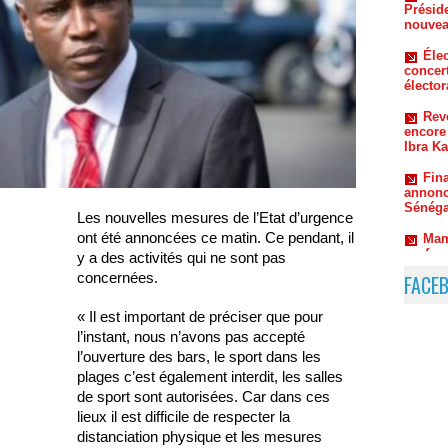
concer
électo
Reve
encore
Ibra K
Fin
annonc
Sénéga
Mam
profes
Les nouvelles mesures de l’Etat d’urgence
Sus
ont été annoncées ce matin. Ce pendant, il
Le CIAA
Mamado
y a des activités qui ne sont pas
concernées.
FACE
« Il est important de préciser que pour
l’instant, nous n’avons pas accepté
l’ouverture des bars, le sport dans les
plages c’est également interdit, les salles
de sport sont autorisées. Car dans ces
lieux il est difficile de respecter la
distanciation physique et les mesures