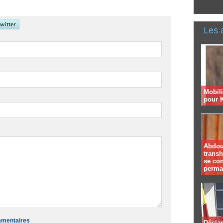
Les 
Mobil
pour 
Abdoul
trans
se co
perma
ommentaires
Déclar