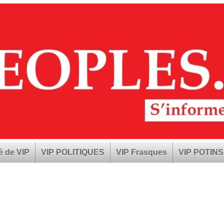
é de VIP
VIP POLITIQUES
VIP Frasques
VIP POTINS