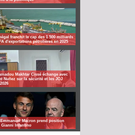
égal franchit le cap des 1 500 milliards
A d'exportations pétrolières en 2025
madou Makhtar Cissé échange avec
t Nuñez sur la sécurité et les JOJ
 2026
: Emmanuel Macron prend position
 Gianni Infantino