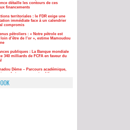
tation immédiate face à un calendrier
ral compromis
nus pétroliers : « Notre pétrole est
 loin d’être de l’or », estime Mamoudou
ane
ances publiques : La Banque mondiale
e 340 milliards de FCFA en faveur du
l
adou Dème – Parcours académique,
sionnel et engagement public
pension des demandes d’explications :
S salue le « recul » du ministre
u Lamine Dianté
BOOK