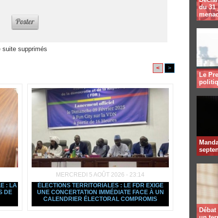
du 31 
menac
 suite supprimés
<
>
Le Pre
politi
Mandat
septen
MERCREDI 5 AOÛT 2026 - 23:14
E : LA
ÉLECTIONS TERRITORIALES : LE FDR EXIGE
S DE
UNE CONCERTATION IMMÉDIATE FACE À UN
CALENDRIER ÉLECTORAL COMPROMIS
Débat 
un te