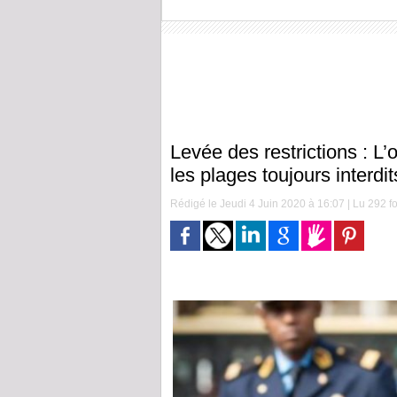
Levée des restrictions : L’
les plages toujours interdit
Rédigé le Jeudi 4 Juin 2020 à 16:07 | Lu 292 fo