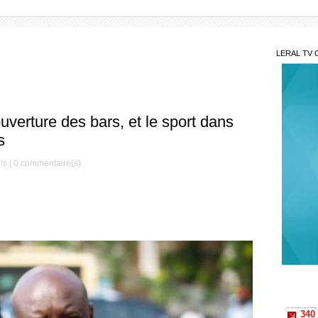
LERAL TV 
ouverture des bars, et le sport dans
s
is |
0
commentaire(s)
340 
Préside
nouvea
Élec