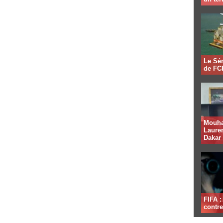
Le Sén
de FCF
Mouha
Lauren
Dakar
FIFA 
contre