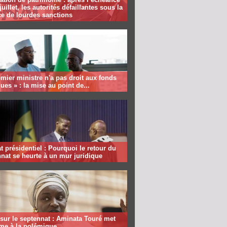
juillet, les autorités défaillantes sous la
e de lourdes sanctions
mier ministre n'a pas droit aux fonds
ques » : la mise au point de...
 présidentiel : Pourquoi le retour du
nat se heurte à un mur juridique
sur le septennat : Aminata Touré met
rme à la polémique