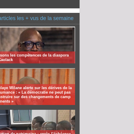
articles les + vus de la semaine
isons les compétences de la diaspora
Kaolack
aye Wilane alerte sur les dérives de la
humance : « La démocratie ne peut pas
nstruire sur des changements de camp
nents »
ation de patrimoine : après l’échéance